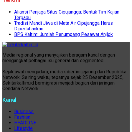
Terkini
Aliansi Penjaga Situs Cipujangga: Bentuk Tim Kajian
Terpadu
Tradisi Mandi Jiwa di Mata Air Cipujangga Harus
Dipertahankan
BPS Kaltim: Jumlah Penumpang Pesawat Anjlok
Media regional yang menyajikan beragam kanal dengan
mengangkat pelbagai isu general dan segmented.
Sejak awal mengudara, media siber ini jejaring dari Republika
Network. Seiring waktu, tepatnya sejak 25 Desember 2025,
Sekitarkaltim.id bermigrasi menjadi bagian dari jaringan
Cendana Network.
Kanal
Business
Fashion
HEADLINE
Lifestyle