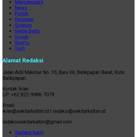
Mancanegara
News
Politik
Regional
Science
Serba Serbi
Sosok
Sports
Tech
Alamat Redaksi
Jalan Adil Makmur No. 10, Baru Ilir, Balikpapan Barat, Kota
Balikpapan.
Kontak Iklan:
CP: +62 822-9986-7079
Email:
iklan@sekitarkaltim.id I redaksi@sekitarkaltim.id
redaksisekitarkaltim@gmail.com
Tentang Kami