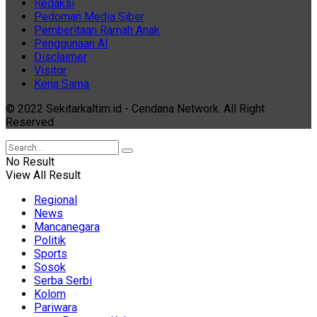
Redaksi
Pedoman Media Siber
Pemberitaan Ramah Anak
Penggunaan AI
Disclaimer
Visitor
Kerja Sama
© 2022 Sekitarkaltim.id - Cendana Network. All Right
Reserved.
No Result
View All Result
Regional
News
Mancanegara
Politik
Sports
Sosok
Serba Serbi
Kolom
Pariwara