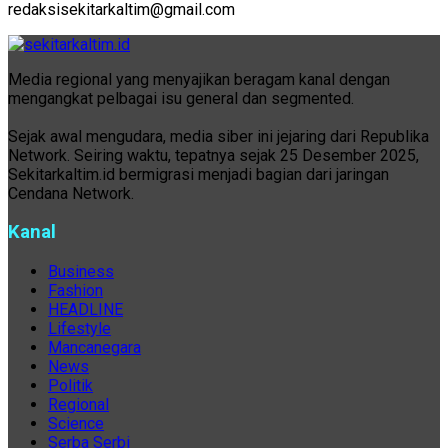
redaksisekitarkaltim@gmail.com
Media regional yang menyajikan beragam kanal dengan
mengangkat pelbagai isu general dan segmented.
Sejak awal mengudara, media siber ini jejaring dari Republika
Network. Seiring waktu, tepatnya sejak 25 Desember 2025,
Sekitarkaltim.id bermigrasi menjadi bagian dari jaringan
Cendana Network.
Kanal
Business
Fashion
HEADLINE
Lifestyle
Mancanegara
News
Politik
Regional
Science
Serba Serbi