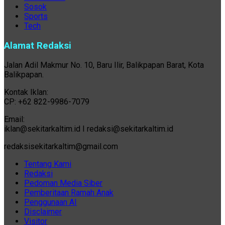
Sosok
Sports
Tech
Alamat Redaksi
Jalan Adil Makmur No. 10, Baru Ilir, Balikpapan Barat, Kota
Balikpapan.
Kontak Iklan:
CP: +62 822-9986-7079
Email:
iklan@sekitarkaltim.id I redaksi@sekitarkaltim.id
redaksisekitarkaltim@gmail.com
Tentang Kami
Redaksi
Pedoman Media Siber
Pemberitaan Ramah Anak
Penggunaan AI
Disclaimer
Visitor