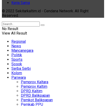
Kerja Sama
© 2022 Sekitarkaltim.id - Cendana Network. All Right
Reserved.
No Result
View All Result
Regional
News
Mancanegara
Politik
Sports
Sosok
Serba Serbi
Kolom
Pariwara
Pemprov Kaltara
Pemprov Kaltim
DPRD Kaltim
DPRD Balikpapan
Pemkot Balikpapan
Pemkab PPU