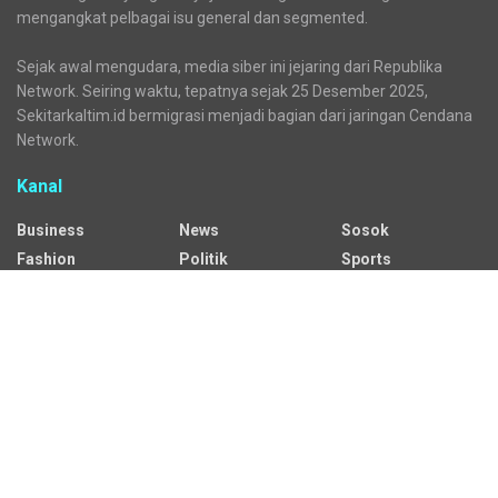
mengangkat pelbagai isu general dan segmented.
Sejak awal mengudara, media siber ini jejaring dari Republika
Network. Seiring waktu, tepatnya sejak 25 Desember 2025,
Sekitarkaltim.id bermigrasi menjadi bagian dari jaringan Cendana
Network.
Kanal
Business
News
Sosok
Fashion
Politik
Sports
HEADLINE
Regional
Tech
Lifestyle
Science
Mancanegara
Serba Serbi
Alamat Redaksi
Jalan Adil Makmur No. 10, Baru Ilir, Balikpapan Barat, Kota
Balikpapan.