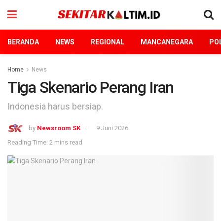
BERANDA
NEWS
REGIONAL
MANCANEGARA
POL
Home
News
Tiga Skenario Perang Iran
Indonesia harus bersiap.
by
Newsroom SK
9 Juni 2026
Reading Time: 2 mins read