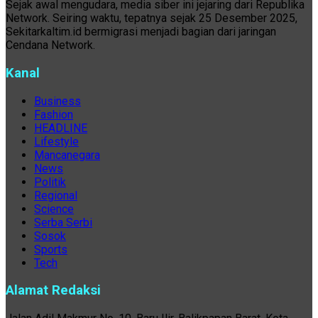
Sejak awal mengudara, media siber ini jejaring dari Republika
Network. Seiring waktu, tepatnya sejak 25 Desember 2025,
Sekitarkaltim.id bermigrasi menjadi bagian dari jaringan
Cendana Network.
Kanal
Business
Fashion
HEADLINE
Lifestyle
Mancanegara
News
Politik
Regional
Science
Serba Serbi
Sosok
Sports
Tech
Alamat Redaksi