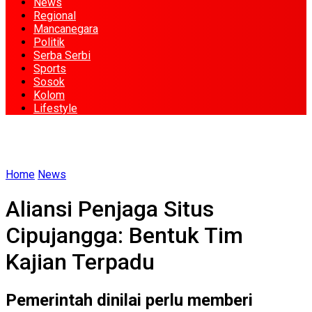
News
Regional
Mancanegara
Politik
Serba Serbi
Sports
Sosok
Kolom
Lifestyle
Home
News
Aliansi Penjaga Situs
Cipujangga: Bentuk Tim
Kajian Terpadu
Pemerintah dinilai perlu memberi