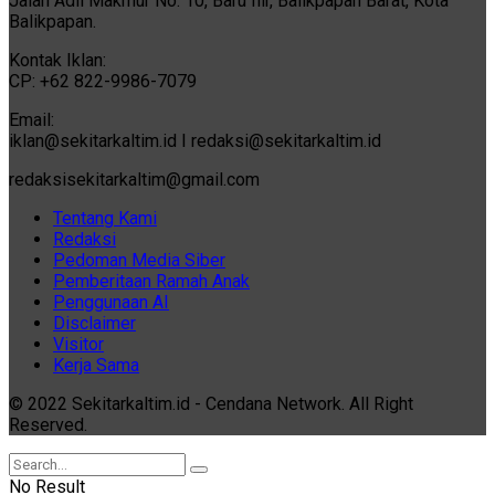
Jalan Adil Makmur No. 10, Baru Ilir, Balikpapan Barat, Kota
Balikpapan.
Kontak Iklan:
CP: +62 822-9986-7079
Email:
iklan@sekitarkaltim.id I redaksi@sekitarkaltim.id
redaksisekitarkaltim@gmail.com
Tentang Kami
Redaksi
Pedoman Media Siber
Pemberitaan Ramah Anak
Penggunaan AI
Disclaimer
Visitor
Kerja Sama
© 2022 Sekitarkaltim.id - Cendana Network. All Right
Reserved.
No Result