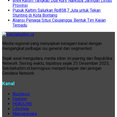
BNN Kaltim Tangkap Dua Kurir Narkoba Jaringan Lintas
Provinsi
Pupuk Kaltim Salurkan Rp858,7 Juta untuk Tekan
Stunting di Kota Bontang
Aliansi Penjaga Situs Cipujangga: Bentuk Tim Kajian
Terpadu
Media regional yang menyajikan beragam kanal dengan
mengangkat pelbagai isu general dan segmented.
Sejak awal mengudara, media siber ini jejaring dari Republika
Network. Seiring waktu, tepatnya sejak 25 Desember 2025,
Sekitarkaltim.id bermigrasi menjadi bagian dari jaringan
Cendana Network.
Kanal
Business
Fashion
HEADLINE
Lifestyle
Mancanegara