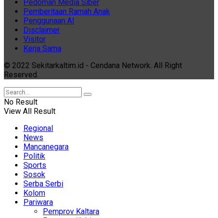
Pedoman Media Siber
Pemberitaan Ramah Anak
Penggunaan AI
Disclaimer
Visitor
Kerja Sama
© 2022 Sekitarkaltim.id - Cendana Network. All Right
Reserved.
No Result
View All Result
Regional
News
Mancanegara
Politik
Sports
Sosok
Serba Serbi
Kolom
Pariwara
Pemprov Kaltara