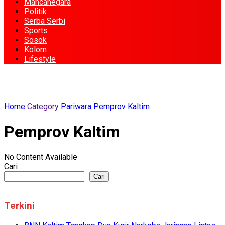
Mancanegara
Politik
Serba Serbi
Sports
Sosok
Kolom
Lifestyle
Home
Category
Pariwara
Pemprov Kaltim
Pemprov Kaltim
No Content Available
Cari
Cari
Terkini