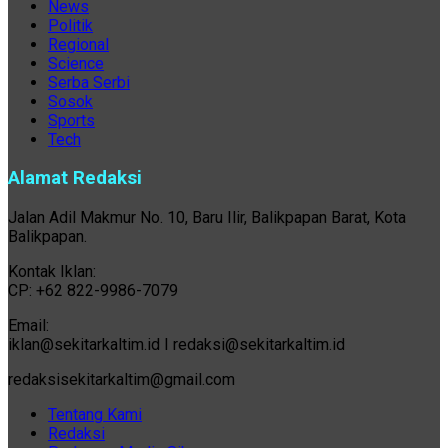
News
Politik
Regional
Science
Serba Serbi
Sosok
Sports
Tech
Alamat Redaksi
Jalan Adil Makmur No. 10, Baru Ilir, Balikpapan Barat, Kota
Balikpapan.
Kontak Iklan:
CP: +62 822-9986-7079
Email:
iklan@sekitarkaltim.id I redaksi@sekitarkaltim.id
redaksisekitarkaltim@gmail.com
Tentang Kami
Redaksi