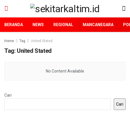
BERANDA
NEWS
REGIONAL
MANCANEGARA
POL
Home
Tag
United Stated
Tag:
United Stated
No Content Available
Cari
Cari