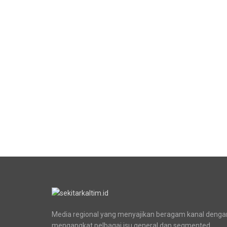
Media regional yang menyajikan beragam kanal denga
mengangkat pelbagai isu general dan segmented.