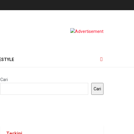
ESTYLE
Cari
Cari
Terkini