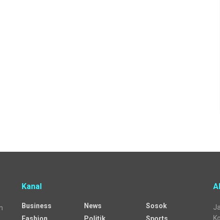
Kanal
A
Business
News
Sosok
Ja
n
Ko
Fashion
Politik
Sports