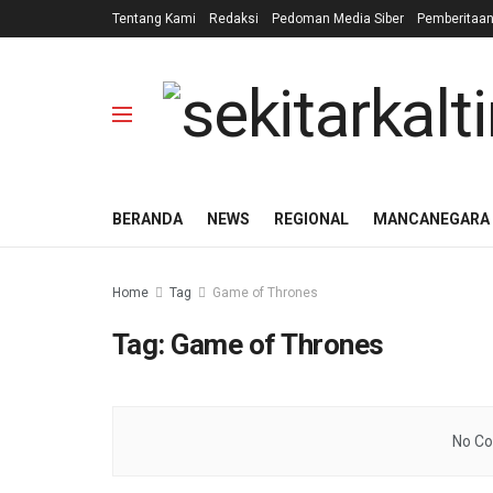
Tentang Kami
Redaksi
Pedoman Media Siber
Pemberitaa
BERANDA
NEWS
REGIONAL
MANCANEGARA
Home
Tag
Game of Thrones
Tag:
Game of Thrones
No Co