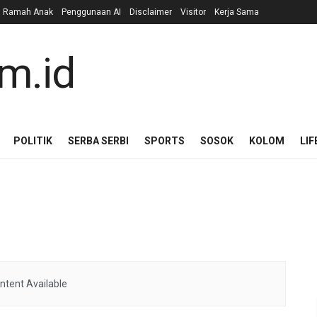
n Ramah Anak
Penggunaan AI
Disclaimer
Visitor
Kerja Sama
POLITIK
SERBA SERBI
SPORTS
SOSOK
KOLOM
LIF
ntent Available