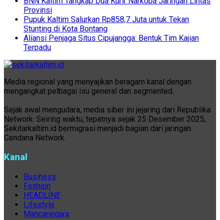
BNN Kaltim Tangkap Dua Kurir Narkoba Jaringan Lintas
Provinsi
Pupuk Kaltim Salurkan Rp858,7 Juta untuk Tekan
Stunting di Kota Bontang
Aliansi Penjaga Situs Cipujangga: Bentuk Tim Kajian
Terpadu
Media regional yang menyajikan beragam kanal dengan
mengangkat pelbagai isu general dan segmented.
Sejak awal mengudara, media siber ini jejaring dari Republika
Network. Seiring waktu, tepatnya sejak 25 Desember 2025,
Sekitarkaltim.id bermigrasi menjadi bagian dari jaringan
Cendana Network.
Kanal
Business
Fashion
HEADLINE
Lifestyle
Mancanegara