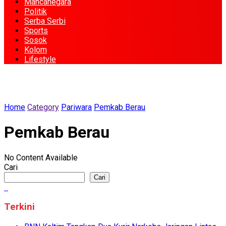
Mancanegara
Politik
Serba Serbi
Sports
Sosok
Kolom
Lifestyle
Home
Category
Pariwara
Pemkab Berau
Pemkab Berau
No Content Available
Cari
Cari
Terkini