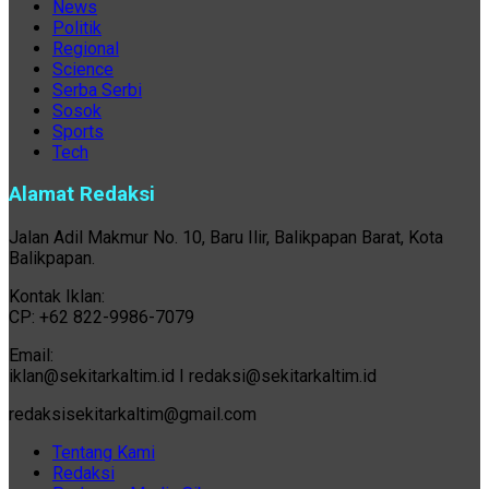
News
Politik
Regional
Science
Serba Serbi
Sosok
Sports
Tech
Alamat Redaksi
Jalan Adil Makmur No. 10, Baru Ilir, Balikpapan Barat, Kota
Balikpapan.
Kontak Iklan:
CP: +62 822-9986-7079
Email:
iklan@sekitarkaltim.id I redaksi@sekitarkaltim.id
redaksisekitarkaltim@gmail.com
Tentang Kami
Redaksi