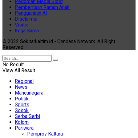
Pedoman Media Siber
Pemberitaan Ramah Anak
Penggunaan AI
Disclaimer
Visitor
Kerja Sama
© 2022 Sekitarkaltim.id - Cendana Network. All Right
Reserved.
No Result
View All Result
Regional
News
Mancanegara
Politik
Sports
Sosok
Serba Serbi
Kolom
Pariwara
Pemprov Kaltara