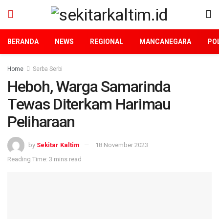
BERANDA
NEWS
REGIONAL
MANCANEGARA
POL
Home
Serba Serbi
Heboh, Warga Samarinda
Tewas Diterkam Harimau
Peliharaan
by
Sekitar Kaltim
18 November 2023
Reading Time: 3 mins read