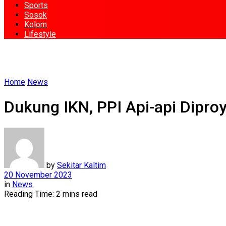
Sports
Sosok
Kolom
Lifestyle
Home
News
Dukung IKN, PPI Api-api Dipro
by
Sekitar Kaltim
20 November 2023
in
News
Reading Time: 2 mins read