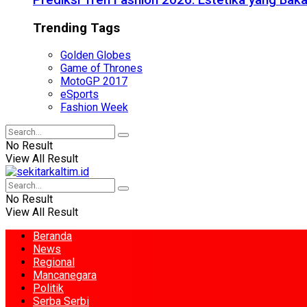
Prediksi Tren Fashion 2026: Estetika yang Bak
Trending Tags
Golden Globes
Game of Thrones
MotoGP 2017
eSports
Fashion Week
No Result
View All Result
No Result
View All Result
Beranda
News
Regional
Mancanegara
Politik
Serba Serbi