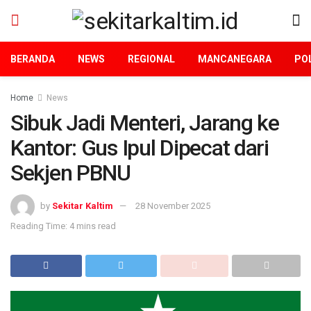
BERANDA
NEWS
REGIONAL
MANCANEGARA
POL
Home
News
Sibuk Jadi Menteri, Jarang ke
Kantor: Gus Ipul Dipecat dari
Sekjen PBNU
by
Sekitar Kaltim
28 November 2025
Reading Time: 4 mins read