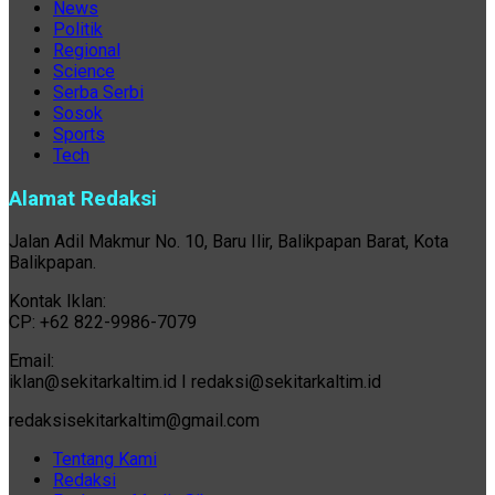
News
Politik
Regional
Science
Serba Serbi
Sosok
Sports
Tech
Alamat Redaksi
Jalan Adil Makmur No. 10, Baru Ilir, Balikpapan Barat, Kota
Balikpapan.
Kontak Iklan:
CP: +62 822-9986-7079
Email:
iklan@sekitarkaltim.id I redaksi@sekitarkaltim.id
redaksisekitarkaltim@gmail.com
Tentang Kami
Redaksi