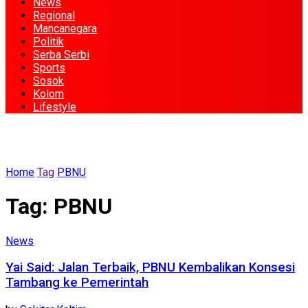
News
Regional
Mancanegara
Politik
Serba Serbi
Sports
Sosok
Kolom
Lifestyle
Home
Tag
PBNU
Tag:
PBNU
News
Yai Said: Jalan Terbaik, PBNU Kembalikan Konsesi
Tambang ke Pemerintah