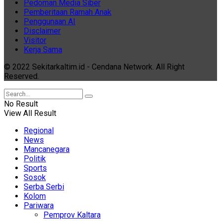
Pedoman Media Siber
Pemberitaan Ramah Anak
Penggunaan AI
Disclaimer
Visitor
Kerja Sama
© 2022 Sekitarkaltim.id - Cendana Network. All Right
Reserved.
No Result
View All Result
Regional
News
Mancanegara
Politik
Sports
Sosok
Serba Serbi
Kolom
Pariwara
Pemprov Kaltara