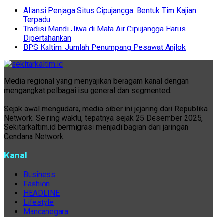
Aliansi Penjaga Situs Cipujangga: Bentuk Tim Kajian
Terpadu
Tradisi Mandi Jiwa di Mata Air Cipujangga Harus
Dipertahankan
BPS Kaltim: Jumlah Penumpang Pesawat Anjlok
Media regional yang menyajikan beragam kanal dengan
mengangkat pelbagai isu general dan segmented.
Sejak awal mengudara, media siber ini jejaring dari Republika
Network. Seiring waktu, tepatnya sejak 25 Desember 2025,
Sekitarkaltim.id bermigrasi menjadi bagian dari jaringan
Cendana Network.
Kanal
Business
Fashion
HEADLINE
Lifestyle
Mancanegara