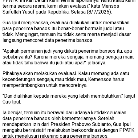
PPATK. Ini kan belum kami terima laporannya. Nanti kalau kami
terima secara resmi, kami akan evaluasi," kata Mensos
Saifullah Yusuf pada Republika, Selasa (8/7/2025).
Gus Ipul menjelaskan, evaluasi dilakukan untuk memastikan
para penerima bansos itu benar-benar bermain judol atau
tidak. Mengingat, temuan itu tidak serta merta menjadi dasar
langsung mencoret data penerima bansos.
"Apakah permainan judi yang diikuti penerima bansos itu, apa
sebabnya itu? Karena mereka sengaja, memang sengaja main,
atau tidak tahu bahwa itu judi atau apa?" jelasnya.
Pihaknya akan melakukan evaluasi. Kalau memang ada satu
kecenderungan sengaja, mau tidak mau, Kemensos harus
mempertimbangkan untuk mencoretnya.
“Dan dialihkan kepada mereka yang lebih membutuhkan," lanjut
Gus Ipul.
Ia berujar, temuan itu berawal dari adanya ketidakseusaian
data penerima bansos oleh kementeriannya. Setelah
mendapatkan izin dari Presiden Prabowo Subianto, Gus Ipul
mengaku berinisiatif melakukan berkoordinasi dengan PPATK
untuk menelusuri rekening para penerima bansos.