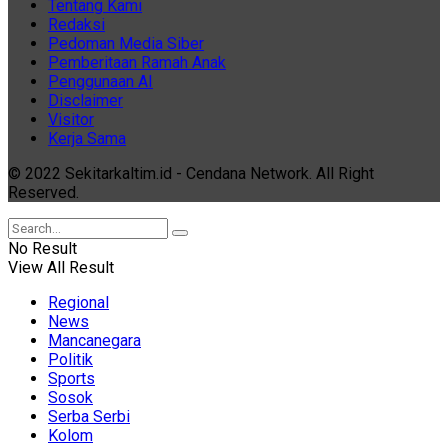
Tentang Kami
Redaksi
Pedoman Media Siber
Pemberitaan Ramah Anak
Penggunaan AI
Disclaimer
Visitor
Kerja Sama
© 2022 Sekitarkaltim.id - Cendana Network. All Right
Reserved.
No Result
View All Result
Regional
News
Mancanegara
Politik
Sports
Sosok
Serba Serbi
Kolom