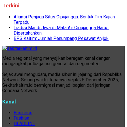
Terkini
Aliansi Penjaga Situs Cipujangga: Bentuk Tim Kajian
Terpadu
Tradisi Mandi Jiwa di Mata Air Cipujangga Harus
Dipertahankan
BPS Kaltim: Jumlah Penumpang Pesawat Anjlok
Media regional yang menyajikan beragam kanal dengan
mengangkat pelbagai isu general dan segmented.
Sejak awal mengudara, media siber ini jejaring dari Republika
Network. Seiring waktu, tepatnya sejak 25 Desember 2025,
Sekitarkaltim.id bermigrasi menjadi bagian dari jaringan
Cendana Network.
Kanal
Business
Fashion
HEADLINE