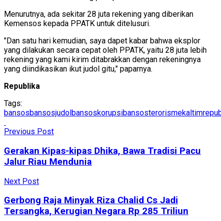
Menurutnya, ada sekitar 28 juta rekening yang diberikan
Kemensos kepada PPATK untuk ditelusuri.
"Dan satu hari kemudian, saya dapet kabar bahwa eksplor
yang dilakukan secara cepat oleh PPATK, yaitu 28 juta lebih
rekening yang kami kirim ditabrakkan dengan rekeningnya
yang diindikasikan ikut judol gitu," paparnya.
Republika
Tags:
bansos
bansosjudol
bansoskorupsi
bansosterorisme
kaltimrepub
Previous Post
Gerakan Kipas-kipas Dhika, Bawa Tradisi Pacu
Jalur Riau Mendunia
Next Post
Gerbong Raja Minyak Riza Chalid Cs Jadi
Tersangka, Kerugian Negara Rp 285 Triliun