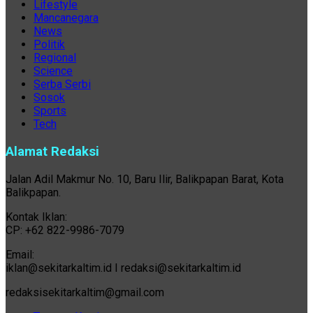
Lifestyle
Mancanegara
News
Politik
Regional
Science
Serba Serbi
Sosok
Sports
Tech
Alamat Redaksi
Jalan Adil Makmur No. 10, Baru Ilir, Balikpapan Barat, Kota
Balikpapan.
Kontak Iklan:
CP: +62 822-9986-7079
Email:
iklan@sekitarkaltim.id I redaksi@sekitarkaltim.id
redaksisekitarkaltim@gmail.com