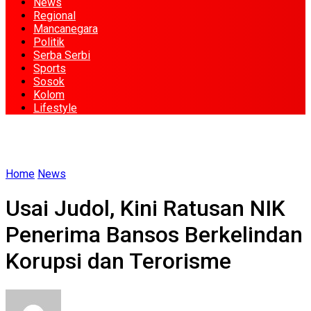
News
Regional
Mancanegara
Politik
Serba Serbi
Sports
Sosok
Kolom
Lifestyle
Home
News
Usai Judol, Kini Ratusan NIK
Penerima Bansos Berkelindan
Korupsi dan Terorisme