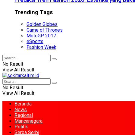
Prediksi Tren Fashion 2026: Estetika yang Bak
Trending Tags
Golden Globes
Game of Thrones
MotoGP 2017
eSports
Fashion Week
No Result
View All Result
No Result
View All Result
Beranda
News
Regional
Mancanegara
Politik
Serba Serbi