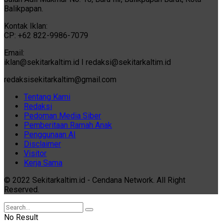
Balikpapan.
Kontak Iklan:
CP: +62 822-9986-7079
Email:
iklan@sekitarkaltim.id I redaksi@sekitarkaltim.id
redaksisekitarkaltim@gmail.com
Tentang Kami
Redaksi
Pedoman Media Siber
Pemberitaan Ramah Anak
Penggunaan AI
Disclaimer
Visitor
Kerja Sama
© 2022 Sekitarkaltim.id - Cendana Network. All Right
Reserved.
No Result