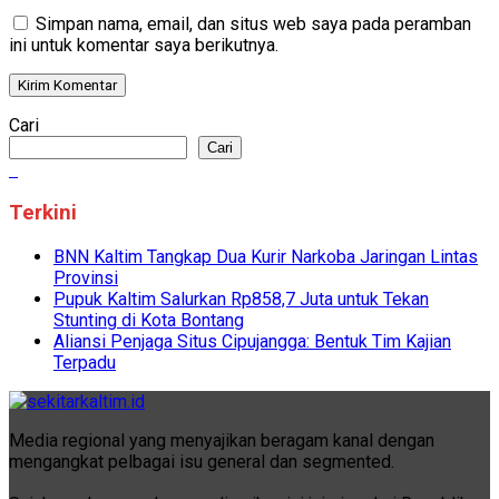
Simpan nama, email, dan situs web saya pada peramban
ini untuk komentar saya berikutnya.
Cari
Cari
Terkini
BNN Kaltim Tangkap Dua Kurir Narkoba Jaringan Lintas
Provinsi
Pupuk Kaltim Salurkan Rp858,7 Juta untuk Tekan
Stunting di Kota Bontang
Aliansi Penjaga Situs Cipujangga: Bentuk Tim Kajian
Terpadu
Media regional yang menyajikan beragam kanal dengan
mengangkat pelbagai isu general dan segmented.