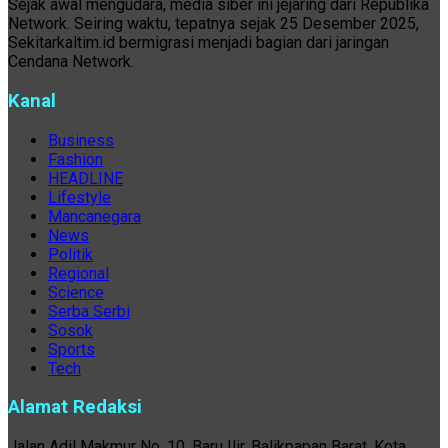
Sejak awal mengudara, media siber ini jejaring dari Republika
Network. Seiring waktu, tepatnya sejak 25 Desember 2025,
Sekitarkaltim.id bermigrasi menjadi bagian dari jaringan
Cendana Network.
Kanal
Business
Fashion
HEADLINE
Lifestyle
Mancanegara
News
Politik
Regional
Science
Serba Serbi
Sosok
Sports
Tech
Alamat Redaksi
Jalan Adil Makmur No. 10, Baru Ilir, Balikpapan Barat, Kota