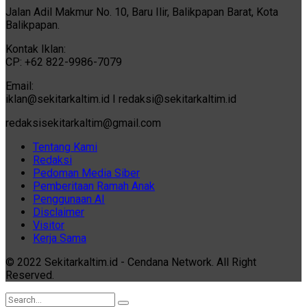
Jalan Adil Makmur No. 10, Baru Ilir, Balikpapan Barat, Kota
Balikpapan.
Kontak Iklan:
CP: +62 822-9986-7079
Email:
iklan@sekitarkaltim.id I redaksi@sekitarkaltim.id
redaksisekitarkaltim@gmail.com
Tentang Kami
Redaksi
Pedoman Media Siber
Pemberitaan Ramah Anak
Penggunaan AI
Disclaimer
Visitor
Kerja Sama
© 2022 Sekitarkaltim.id - Cendana Network. All Right
Reserved.