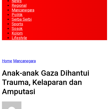
News
Regional
Mancanegara
Politik
Serba Serbi
Sports
Sosok
Kolom
Lifestyle
Home
Mancanegara
Anak-anak Gaza Dihantui
Trauma, Kelaparan dan
Amputasi