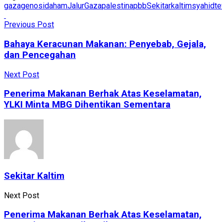
gaza
genosida
ham
JalurGaza
palestina
pbb
Sekitarkaltim
syahid
t
Previous Post
Bahaya Keracunan Makanan: Penyebab, Gejala,
dan Pencegahan
Next Post
Penerima Makanan Berhak Atas Keselamatan,
YLKI Minta MBG Dihentikan Sementara
Sekitar Kaltim
Next Post
Penerima Makanan Berhak Atas Keselamatan,