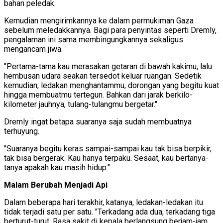
bahan peledak.
Kemudian mengirimkannya ke dalam permukiman Gaza
sebelum meledakkannya. Bagi para penyintas seperti Dremly,
pengalaman ini sama membingungkannya sekaligus
mengancam jiwa.
"Pertama-tama kau merasakan getaran di bawah kakimu, lalu
hembusan udara seakan tersedot keluar ruangan. Sedetik
kemudian, ledakan menghantammu, dorongan yang begitu kuat
hingga membuatmu tertegun. Bahkan dari jarak berkilo-
kilometer jauhnya, tulang-tulangmu bergetar."
Dremly ingat betapa suaranya saja sudah membuatnya
terhuyung.
"Suaranya begitu keras sampai-sampai kau tak bisa berpikir,
tak bisa bergerak. Kau hanya terpaku. Sesaat, kau bertanya-
tanya apakah kau masih hidup."
Malam Berubah Menjadi Api
Dalam beberapa hari terakhir, katanya, ledakan-ledakan itu
tidak terjadi satu per satu. "Terkadang ada dua, terkadang tiga
berturut-turut. Rasa sakit di kepala berlangsung berjam-jam.