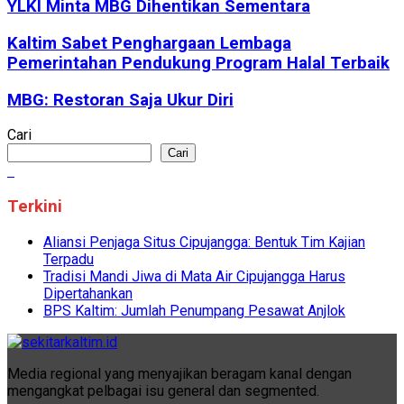
YLKI Minta MBG Dihentikan Sementara
Kaltim Sabet Penghargaan Lembaga
Pemerintahan Pendukung Program Halal Terbaik
MBG: Restoran Saja Ukur Diri
Cari
Cari
Terkini
Aliansi Penjaga Situs Cipujangga: Bentuk Tim Kajian
Terpadu
Tradisi Mandi Jiwa di Mata Air Cipujangga Harus
Dipertahankan
BPS Kaltim: Jumlah Penumpang Pesawat Anjlok
Media regional yang menyajikan beragam kanal dengan
mengangkat pelbagai isu general dan segmented.