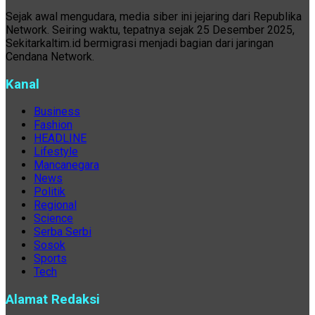
Sejak awal mengudara, media siber ini jejaring dari Republika
Network. Seiring waktu, tepatnya sejak 25 Desember 2025,
Sekitarkaltim.id bermigrasi menjadi bagian dari jaringan
Cendana Network.
Kanal
Business
Fashion
HEADLINE
Lifestyle
Mancanegara
News
Politik
Regional
Science
Serba Serbi
Sosok
Sports
Tech
Alamat Redaksi