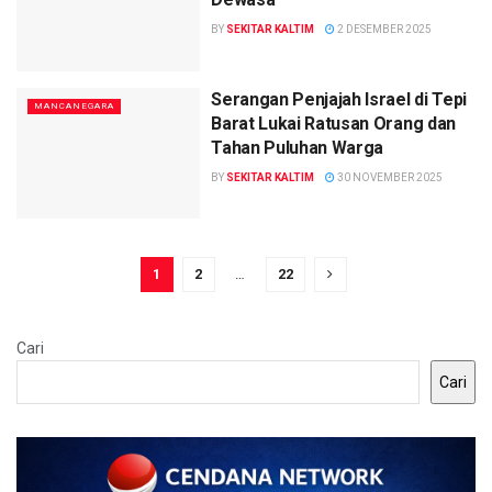
BY
SEKITAR KALTIM
2 DESEMBER 2025
Serangan Penjajah Israel di Tepi
MANCANEGARA
Barat Lukai Ratusan Orang dan
Tahan Puluhan Warga
BY
SEKITAR KALTIM
30 NOVEMBER 2025
1
2
…
22
Cari
Cari