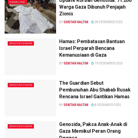
Update Korban Genosida: 71.266
HEADLINE
Warga Gaza Dibunuh Penjajah
Zionis
BY
SEKITAR KALTIM
28 DESEMBER 2025
Hamas: Pembatasan Bantuan
MANCANEGARA
Israel Perparah Bencana
Kemanusiaan di Gaza
BY
SEKITAR KALTIM
19 DESEMBER 2025
The Guardian Sebut
MANCANEGARA
Pembunuhan Abu Shabab Rusak
Rencana Israel Gantikan Hamas
BY
SEKITAR KALTIM
8 DESEMBER 2025
Genosida, Paksa Anak-Anak di
MANCANEGARA
Gaza Memikul Peran Orang
Dewasa