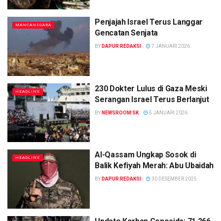
Penjajah Israel Terus Langgar
MANCANEGARA
Gencatan Senjata
BY
DAPUR REDAKSI
7 JANUARI 2026
230 Dokter Lulus di Gaza Meski
HEADLINE
Serangan Israel Terus Berlanjut
BY
NEWSROOM SK
5 JANUARI 2026
Al-Qassam Ungkap Sosok di
HEADLINE
Balik Kefiyah Merah: Abu Ubaidah
BY
DAPUR REDAKSI
30 DESEMBER 2025