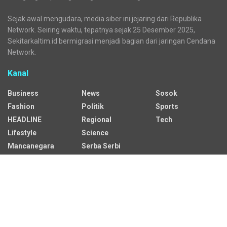
Sejak awal mengudara, media siber ini jejaring dari Republika
Network. Seiring waktu, tepatnya sejak 25 Desember 2025,
Sekitarkaltim.id bermigrasi menjadi bagian dari jaringan Cendana
Network.
Kanal
Business
News
Sosok
Fashion
Politik
Sports
HEADLINE
Regional
Tech
Lifestyle
Science
Mancanegara
Serba Serbi
Alamat Redaksi
Jalan Adil Makmur No. 10, Baru Ilir, Balikpapan Barat, Kota
Balikpapan.
Kontak Iklan: