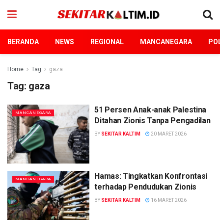
BERANDA
NEWS
REGIONAL
MANCANEGARA
POL
Home
Tag
gaza
Tag:
gaza
51 Persen Anak-anak Palestina
MANCANEGARA
Ditahan Zionis Tanpa Pengadilan
BY
SEKITAR KALTIM
20 MARET 2026
Hamas: Tingkatkan Konfrontasi
MANCANEGARA
terhadap Pendudukan Zionis
BY
SEKITAR KALTIM
16 MARET 2026