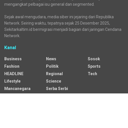
mengangkat pelbagai isu general dan segmented.
Sejak awal mengudara, media siber ini jejaring dari Republika
Network. Seiring waktu, tepatnya sejak 25 Desember 2025,
Sekitarkaltim.id bermigrasi menjadi bagian dari jaringan Cendana
Network.
Kanal
Business
News
Sosok
Fashion
Politik
Sports
HEADLINE
Regional
Tech
Lifestyle
Science
Mancanegara
Serba Serbi
Alamat Redaksi
Jalan Adil Makmur No. 10, Baru Ilir, Balikpapan Barat, Kota
Balikpapan.