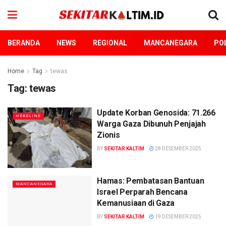
BERANDA
NEWS
REGIONAL
MANCANEGARA
POL
Home
Tag
tewas
Tag:
tewas
Update Korban Genosida: 71.266
HEADLINE
Warga Gaza Dibunuh Penjajah
Zionis
BY
SEKITAR KALTIM
28 DESEMBER 2025
Hamas: Pembatasan Bantuan
MANCANEGARA
Israel Perparah Bencana
Kemanusiaan di Gaza
BY
SEKITAR KALTIM
19 DESEMBER 2025