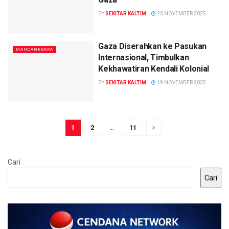
BY
SEKITAR KALTIM
20 NOVEMBER 2025
Gaza Diserahkan ke Pasukan
MANCANEGARA
Internasional, Timbulkan
Kekhawatiran Kendali Kolonial
BY
SEKITAR KALTIM
19 NOVEMBER 2025
1
2
…
11
Cari
Cari