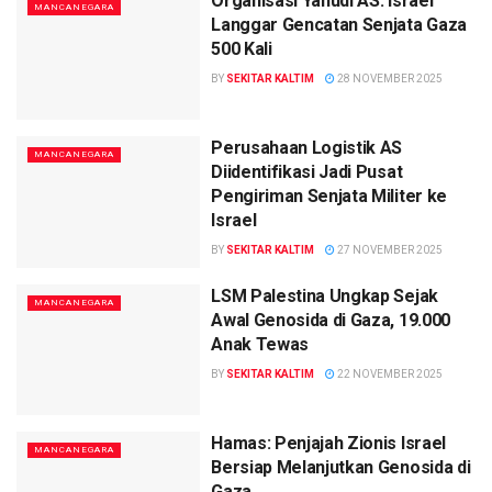
Organisasi Yahudi AS: Israel
MANCANEGARA
Langgar Gencatan Senjata Gaza
500 Kali
BY
SEKITAR KALTIM
28 NOVEMBER 2025
Perusahaan Logistik AS
MANCANEGARA
Diidentifikasi Jadi Pusat
Pengiriman Senjata Militer ke
Israel
BY
SEKITAR KALTIM
27 NOVEMBER 2025
LSM Palestina Ungkap Sejak
MANCANEGARA
Awal Genosida di Gaza, 19.000
Anak Tewas
BY
SEKITAR KALTIM
22 NOVEMBER 2025
Hamas: Penjajah Zionis Israel
MANCANEGARA
Bersiap Melanjutkan Genosida di
Gaza