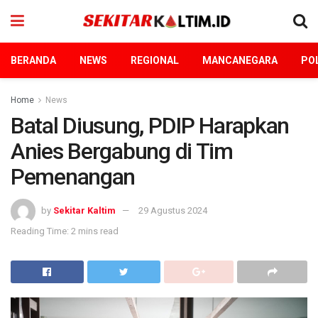
BERANDA
NEWS
REGIONAL
MANCANEGARA
POL
Home
News
Batal Diusung, PDIP Harapkan
Anies Bergabung di Tim
Pemenangan
by
Sekitar Kaltim
29 Agustus 2024
Reading Time: 2 mins read