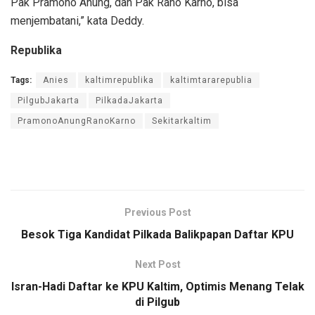
Pak Pramono Anung, dan Pak Rano Karno, bisa
menjembatani,” kata Deddy.
Republika
Tags:
Anies
kaltimrepublika
kaltimtararepublia
PilgubJakarta
PilkadaJakarta
PramonoAnungRanoKarno
Sekitarkaltim
Previous Post
Besok Tiga Kandidat Pilkada Balikpapan Daftar KPU
Next Post
Isran-Hadi Daftar ke KPU Kaltim, Optimis Menang Telak
di Pilgub