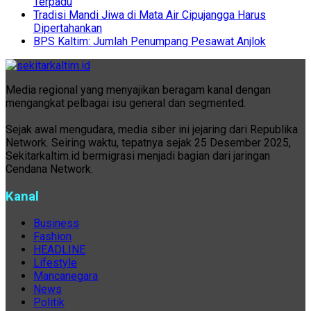
Terpadu
Tradisi Mandi Jiwa di Mata Air Cipujangga Harus
Dipertahankan
BPS Kaltim: Jumlah Penumpang Pesawat Anjlok
Media regional yang menyajikan beragam kanal dengan
mengangkat pelbagai isu general dan segmented.
Sejak awal mengudara, media siber ini jejaring dari Republika
Network. Seiring waktu, tepatnya sejak 25 Desember 2025,
Sekitarkaltim.id bermigrasi menjadi bagian dari jaringan
Cendana Network.
Kanal
Business
Fashion
HEADLINE
Lifestyle
Mancanegara
News
Politik