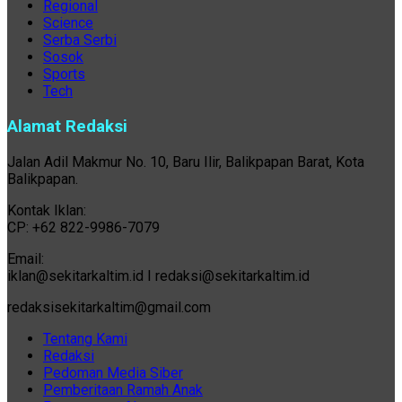
Regional
Science
Serba Serbi
Sosok
Sports
Tech
Alamat Redaksi
Jalan Adil Makmur No. 10, Baru Ilir, Balikpapan Barat, Kota
Balikpapan.
Kontak Iklan:
CP: +62 822-9986-7079
Email:
iklan@sekitarkaltim.id I redaksi@sekitarkaltim.id
redaksisekitarkaltim@gmail.com
Tentang Kami
Redaksi
Pedoman Media Siber
Pemberitaan Ramah Anak