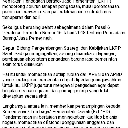
Kebijakan Pengadaan Barang/Jasa Pemerintah (LKPP)
mendorong seluruh tahapan pengadaan, mulai perencanaan,
pemilihan penyedia, sampai pelaksanaan kontrak harus
transparan dan adil.
Sekaligus bersaing sehat sebagaimana dalam Pasal 6
Peraturan Presiden Nomor 16 Tahun 2018 tentang Pengadaan
Barang/Jasa Pemerintah.
Deputi Bidang Pengembangan Strategi dan Kebijakan LKPP
Sarah Sadiqa mengingatkan, seiring dinamika di lapangan,
pembaruan ekosistem pengadaan barang jasa pemerintah
akan terus dilakukan.
Hal itu untuk memastikan setiap rupiah dari APBN dan APBD
yang dibelanjakan pemerintah dapat dipertanggungjawabkan.
Untuk itu, LKPP juga turut mengawal pengadaan agar dapat
berjalan sesuai regulasi dan prinsip-prinsip yang telah
ditetapkan secara aktif.
Langkahnya, antara lain, memberikan pendampingan kepada
Kementerian/ Lembaga/ Pemerintah Daerah (K/L/PD).
Pendampingan ini bertujuan meningkatkan kualitas belanja
negara, memastikan efisiensi penggunaan anggaran, dan
mencegah potensi penyimpangan yang merugikan keuangan