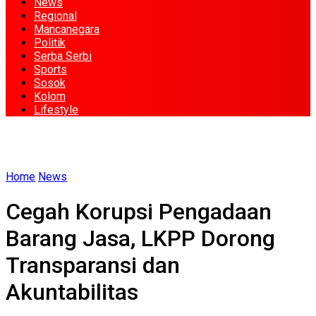
News
Regional
Mancanegara
Politik
Serba Serbi
Sports
Sosok
Kolom
Lifestyle
Home
News
Cegah Korupsi Pengadaan
Barang Jasa, LKPP Dorong
Transparansi dan
Akuntabilitas