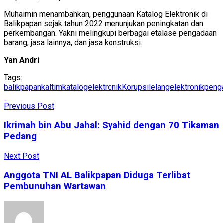
Muhaimin menambahkan, penggunaan Katalog Elektronik di
Balikpapan sejak tahun 2022 menunjukan peningkatan dan
perkembangan. Yakni melingkupi berbagai etalase pengadaan
barang, jasa lainnya, dan jasa konstruksi.
Yan Andri
Tags:
balikpapan
kaltim
katalogelektronik
Korupsi
lelangelektronik
peng
Previous Post
Ikrimah bin Abu Jahal: Syahid dengan 70 Tikaman
Pedang
Next Post
Anggota TNI AL Balikpapan Diduga Terlibat
Pembunuhan Wartawan