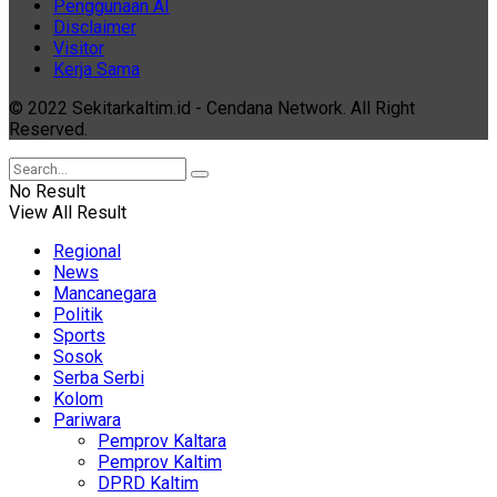
Penggunaan AI
Disclaimer
Visitor
Kerja Sama
© 2022 Sekitarkaltim.id - Cendana Network. All Right
Reserved.
No Result
View All Result
Regional
News
Mancanegara
Politik
Sports
Sosok
Serba Serbi
Kolom
Pariwara
Pemprov Kaltara
Pemprov Kaltim
DPRD Kaltim