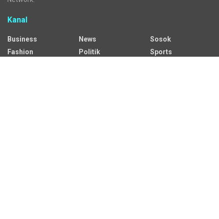
Kanal
Business
News
Sosok
Fashion
Politik
Sports
HEADLINE
Regional
Tech
Lifestyle
Science
Mancanegara
Serba Serbi
Alamat Redaksi
Jalan Adil Makmur No. 10, Baru Ilir, Balikpapan Barat, Kota
Balikpapan.
Kontak Iklan:
CP: +62 822-9986-7079
Email:
iklan@sekitarkaltim.id I redaksi@sekitarkaltim.id