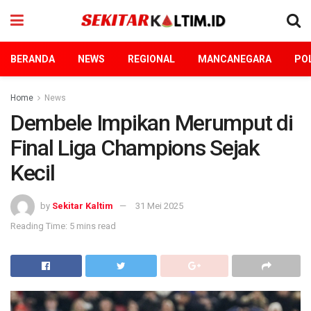
BERANDA
NEWS
REGIONAL
MANCANEGARA
POL
Home
News
Dembele Impikan Merumput di
Final Liga Champions Sejak
Kecil
by
Sekitar Kaltim
31 Mei 2025
Reading Time: 5 mins read