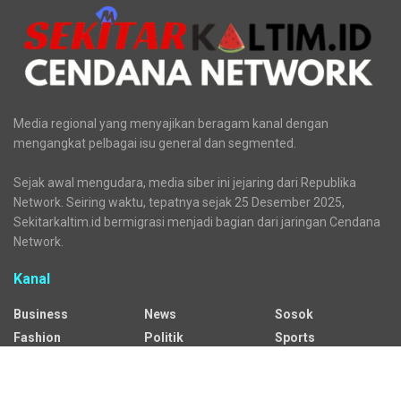
Media regional yang menyajikan beragam kanal dengan
mengangkat pelbagai isu general dan segmented.
Sejak awal mengudara, media siber ini jejaring dari Republika
Network. Seiring waktu, tepatnya sejak 25 Desember 2025,
Sekitarkaltim.id bermigrasi menjadi bagian dari jaringan Cendana
Network.
Kanal
Business
News
Sosok
Fashion
Politik
Sports
HEADLINE
Regional
Tech
Lifestyle
Science