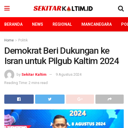
BERANDA
NEWS
REGIONAL
MANCANEGARA
POL
Home
Politik
Demokrat Beri Dukungan ke
Isran untuk Pilgub Kaltim 2024
by
Sekitar Kaltim
9 Agustus 2024
Reading Time: 2 mins read