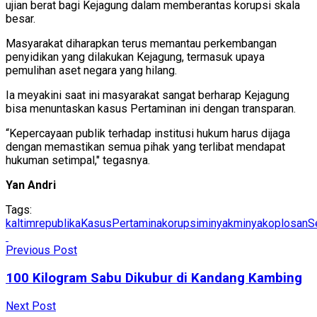
ujian berat bagi Kejagung dalam memberantas korupsi skala
besar.
Masyarakat diharapkan terus memantau perkembangan
penyidikan yang dilakukan Kejagung, termasuk upaya
pemulihan aset negara yang hilang.
Ia meyakini saat ini masyarakat sangat berharap Kejagung
bisa menuntaskan kasus Pertaminan ini dengan transparan.
“Kepercayaan publik terhadap institusi hukum harus dijaga
dengan memastikan semua pihak yang terlibat mendapat
hukuman setimpal," tegasnya.
Yan Andri
Tags:
kaltimrepublika
KasusPertamina
korupsiminyak
minyakoplosan
S
Previous Post
100 Kilogram Sabu Dikubur di Kandang Kambing
Next Post