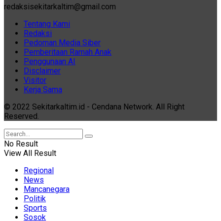
redaksisekitarkaltim@gmail.com
Tentang Kami
Redaksi
Pedoman Media Siber
Pemberitaan Ramah Anak
Penggunaan AI
Disclaimer
Visitor
Kerja Sama
© 2022 Sekitarkaltim.id - Cendana Network. All Right
Reserved.
No Result
View All Result
Regional
News
Mancanegara
Politik
Sports
Sosok