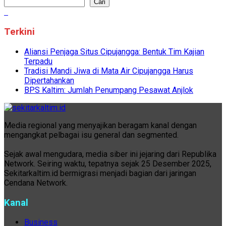
Cari
Terkini
Aliansi Penjaga Situs Cipujangga: Bentuk Tim Kajian
Terpadu
Tradisi Mandi Jiwa di Mata Air Cipujangga Harus
Dipertahankan
BPS Kaltim: Jumlah Penumpang Pesawat Anjlok
Media regional yang menyajikan beragam kanal dengan
mengangkat pelbagai isu general dan segmented.
Sejak awal mengudara, media siber ini jejaring dari Republika
Network. Seiring waktu, tepatnya sejak 25 Desember 2025,
Sekitarkaltim.id bermigrasi menjadi bagian dari jaringan
Cendana Network.
Kanal
Business