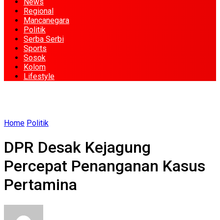
News
Regional
Mancanegara
Politik
Serba Serbi
Sports
Sosok
Kolom
Lifestyle
Home
Politik
DPR Desak Kejagung
Percepat Penanganan Kasus
Pertamina