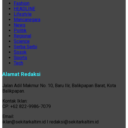
Fashion
HEADLINE
Lifestyle
Mancanegara
News
Politik
Regional
Science
Serba Serbi
Sosok
Sports
Tech
Alamat Redaksi
Jalan Adil Makmur No. 10, Baru Ilir, Balikpapan Barat, Kota
Balikpapan.
Kontak Iklan:
CP: +62 822-9986-7079
Email:
iklan@sekitarkaltim.id I redaksi@sekitarkaltim.id