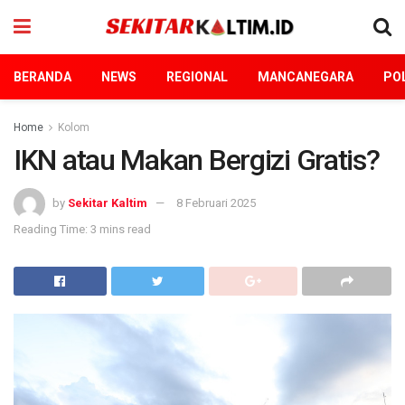
BERANDA
NEWS
REGIONAL
MANCANEGARA
POL
Home
Kolom
IKN atau Makan Bergizi Gratis?
by
Sekitar Kaltim
8 Februari 2025
Reading Time: 3 mins read