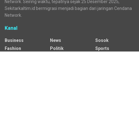
Network. Seiring waktu, tepatnya sejak 25 Desember 2025,
Sekitarkaltim.id bermigrasi menjadi bagian dari jaringan Cendana
Network.
Kanal
Business
News
Sosok
Fashion
Politik
Sports
HEADLINE
Regional
Tech
Lifestyle
Science
Mancanegara
Serba Serbi
Alamat Redaksi
Jalan Adil Makmur No. 10, Baru Ilir, Balikpapan Barat, Kota
Balikpapan.
Kontak Iklan:
CP: +62 822-9986-7079
Email: