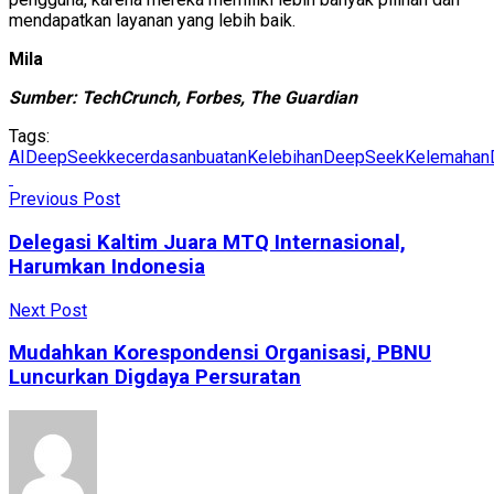
mendapatkan layanan yang lebih baik.
Mila
Sumber: TechCrunch, Forbes, The Guardian
Tags:
AI
DeepSeek
kecerdasanbuatan
KelebihanDeepSeek
Kelemahan
Previous Post
Delegasi Kaltim Juara MTQ Internasional,
Harumkan Indonesia
Next Post
Mudahkan Korespondensi Organisasi, PBNU
Luncurkan Digdaya Persuratan