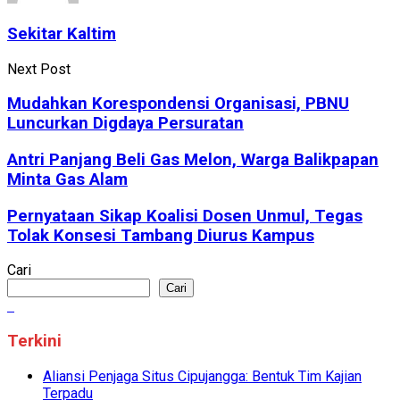
Sekitar Kaltim
Next Post
Mudahkan Korespondensi Organisasi, PBNU
Luncurkan Digdaya Persuratan
Antri Panjang Beli Gas Melon, Warga Balikpapan
Minta Gas Alam
Pernyataan Sikap Koalisi Dosen Unmul, Tegas
Tolak Konsesi Tambang Diurus Kampus
Cari
Cari
Terkini
Aliansi Penjaga Situs Cipujangga: Bentuk Tim Kajian
Terpadu