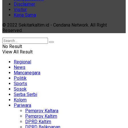
Disclaimer
Visitor
Kerja Sama
© 2022 Sekitarkaltim.id - Cendana Network. All Right
Reserved.
No Result
View All Result
Regional
News
Mancanegara
Politik
Sports
Sosok
Serba Serbi
Kolom
Pariwara
Pemprov Kaltara
Pemprov Kaltim
DPRD Kaltim
DPRD Balikpapan