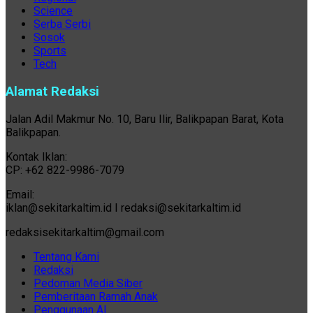
Science
Serba Serbi
Sosok
Sports
Tech
Alamat Redaksi
Jalan Adil Makmur No. 10, Baru Ilir, Balikpapan Barat, Kota
Balikpapan.
Kontak Iklan:
CP: +62 822-9986-7079
Email:
iklan@sekitarkaltim.id I redaksi@sekitarkaltim.id
redaksisekitarkaltim@gmail.com
Tentang Kami
Redaksi
Pedoman Media Siber
Pemberitaan Ramah Anak
Penggunaan AI