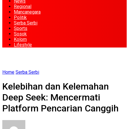
News
Regional
Mancanegara
Politik
Serba Serbi
Sports
Sosok
Kolom
Lifestyle
Home
Serba Serbi
Kelebihan dan Kelemahan
Deep Seek: Mencermati
Platform Pencarian Canggih