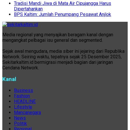
Tradisi Mandi Jiwa di Mata Air Cipujangga Harus
Dipertahankan
BPS Kaltim: Jumlah Penumpang Pesawat Anjlok
Media regional yang menyajikan beragam kanal dengan
mengangkat pelbagai isu general dan segmented.
Sejak awal mengudara, media siber ini jejaring dari Republika
Network. Seiring waktu, tepatnya sejak 25 Desember 2025,
Sekitarkaltim.id bermigrasi menjadi bagian dari jaringan
Cendana Network.
Kanal
Business
Fashion
HEADLINE
Lifestyle
Mancanegara
News
Politik
Regional