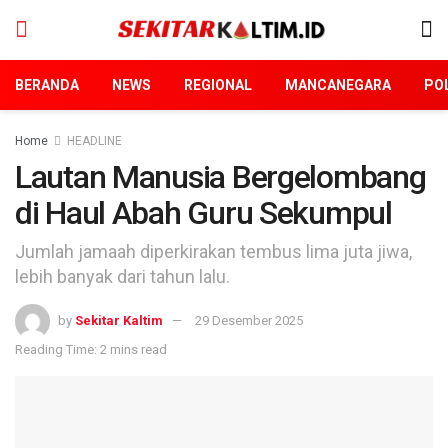
BERANDA
NEWS
REGIONAL
MANCANEGARA
POL
Home
HEADLINE
Lautan Manusia Bergelombang
di Haul Abah Guru Sekumpul
Jumlah jamaah diperkirakan tembus lima juta jiwa,
lebih banyak dari tahun lalu.
by
Sekitar Kaltim
29 Desember 2025
Reading Time: 2 mins read