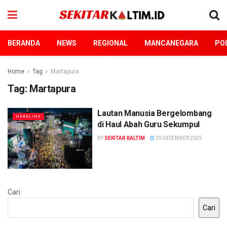
BERANDA
NEWS
REGIONAL
MANCANEGARA
POL
Home
Tag
Martapura
Tag:
Martapura
Lautan Manusia Bergelombang
HEADLINE
di Haul Abah Guru Sekumpul
BY
SEKITAR KALTIM
29 DESEMBER 2025
Cari
Cari