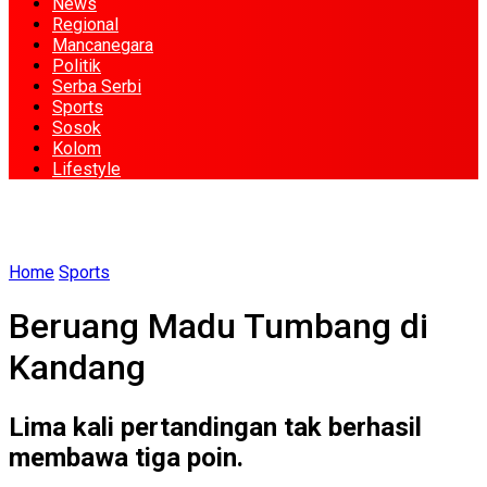
News
Regional
Mancanegara
Politik
Serba Serbi
Sports
Sosok
Kolom
Lifestyle
Home
Sports
Beruang Madu Tumbang di
Kandang
Lima kali pertandingan tak berhasil
membawa tiga poin.