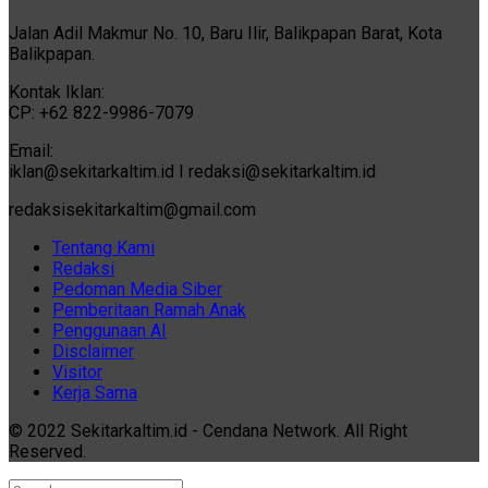
Jalan Adil Makmur No. 10, Baru Ilir, Balikpapan Barat, Kota
Balikpapan.
Kontak Iklan:
CP: +62 822-9986-7079
Email:
iklan@sekitarkaltim.id I redaksi@sekitarkaltim.id
redaksisekitarkaltim@gmail.com
Tentang Kami
Redaksi
Pedoman Media Siber
Pemberitaan Ramah Anak
Penggunaan AI
Disclaimer
Visitor
Kerja Sama
© 2022 Sekitarkaltim.id - Cendana Network. All Right
Reserved.