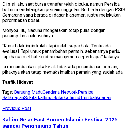
Di sisi lain, saat bursa transfer telah dibuka, namun Persiba
belum mendatangkan pemain unggulan. Berbeda dengan PSIS
Semarang yang berada di dasar klasemen, justru melakukan
perombakan besar.
Menyoal itu, Nasuha mengatakan tetap puas dengan
penampilan anak asuhnya.
“Kami tidak ingin kalah, tapi inilah sepakbola. Tentu ada
evaluasi. Tapi untuk penambahan pemain, sebenarnya perlu,
tapi harus melihat kondisi manajemen seperti apa,” katanya.
Ia menambahkan, jika kelak tidak ada penambahan pemain,
pihaknya akan tetap memaksimalkan pemain yang sudah ada.
Taufik Hidayat
Tags:
Beruang Madu
Cendana Network
Persiba
Balikpapan
Sekitarkaltim
sekitarkaltim.id
Tum balikpapan
Previous Post
Kaltim Gelar East Borneo Islamic Festival 2025
sampai Penghujung Tahun