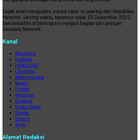
Sejak awal mengudara, media siber ini jejaring dari Republika
Network. Seiring waktu, tepatnya sejak 25 Desember 2025,
Sekitarkaltim.id bermigrasi menjadi bagian dari jaringan
Cendana Network.
Kanal
Business
Fashion
HEADLINE
Lifestyle
Mancanegara
News
Politik
Regional
Science
Serba Serbi
Sosok
Sports
Tech
Alamat Redaksi