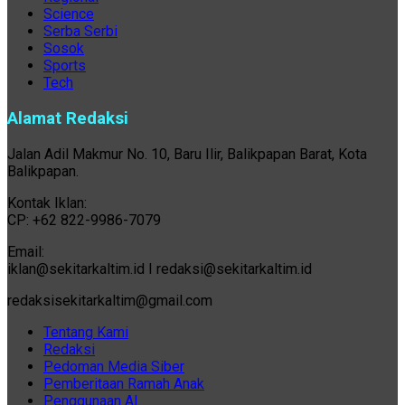
Science
Serba Serbi
Sosok
Sports
Tech
Alamat Redaksi
Jalan Adil Makmur No. 10, Baru Ilir, Balikpapan Barat, Kota
Balikpapan.
Kontak Iklan:
CP: +62 822-9986-7079
Email:
iklan@sekitarkaltim.id I redaksi@sekitarkaltim.id
redaksisekitarkaltim@gmail.com
Tentang Kami
Redaksi
Pedoman Media Siber
Pemberitaan Ramah Anak
Penggunaan AI