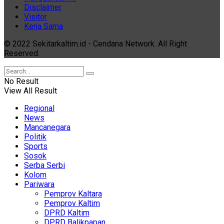
Disclaimer
Visitor
Kerja Sama
© 2022 Sekitarkaltim.id - Cendana Network. All Right
Reserved.
No Result
View All Result
Regional
News
Mancanegara
Politik
Sports
Sosok
Serba Serbi
Kolom
Pariwara
Pemprov Kaltara
Pemprov Kaltim
DPRD Kaltim
DPRD Balikpapan