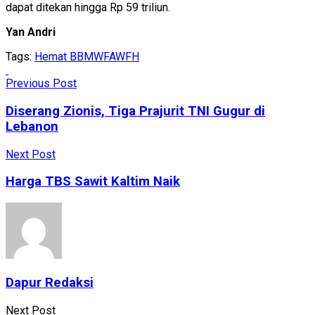
dapat ditekan hingga Rp 59 triliun.
Yan Andri
Tags:
Hemat BBM
WFA
WFH
Previous Post
Diserang Zionis, Tiga Prajurit TNI Gugur di
Lebanon
Next Post
Harga TBS Sawit Kaltim Naik
Dapur Redaksi
Next Post