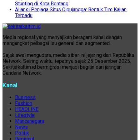
Stunting di Kota Bontang
Aliansi Penjaga Situs Cipujangga: Bentuk Tim Kajian
Terpadu
Media regional yang menyajikan beragam kanal dengan
mengangkat pelbagai isu general dan segmented.
Sejak awal mengudara, media siber ini jejaring dari Republika
Network. Seiring waktu, tepatnya sejak 25 Desember 2025,
Sekitarkaltim.id bermigrasi menjadi bagian dari jaringan
Cendana Network.
Kanal
Business
Fashion
HEADLINE
Lifestyle
Mancanegara
News
Politik
Regional