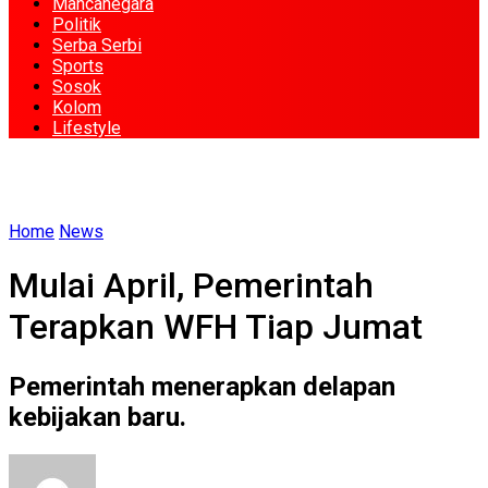
Mancanegara
Politik
Serba Serbi
Sports
Sosok
Kolom
Lifestyle
Home
News
Mulai April, Pemerintah
Terapkan WFH Tiap Jumat
Pemerintah menerapkan delapan
kebijakan baru.