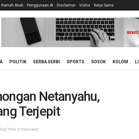
n Ramah Anak
Penggunaan AI
Disclaimer
Visitor
Kerja Sama
A
POLITIK
SERBA SERBI
SPORTS
SOSOK
KOLOM
L
hongan Netanyahu,
ang Terjepit
ing Time: 3 mins read