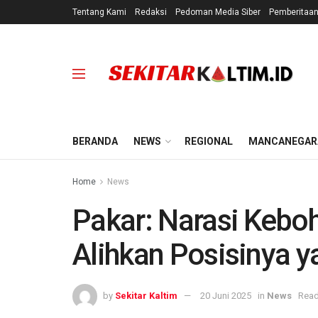
Tentang Kami
Redaksi
Pedoman Media Siber
Pemberitaa
BERANDA
NEWS
REGIONAL
MANCANEGAR
Home
News
Pakar: Narasi Kebo
Alihkan Posisinya y
by
Sekitar Kaltim
20 Juni 2025
in
News
Read