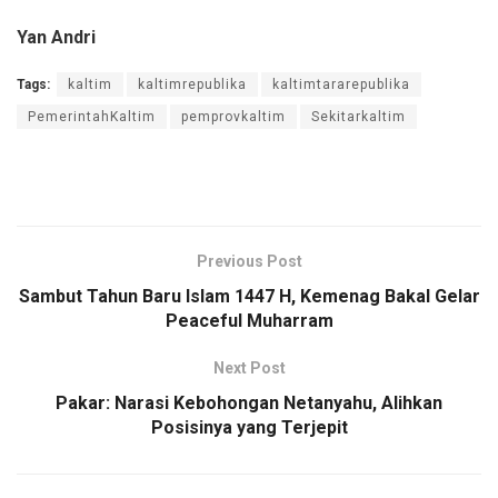
Yan Andri
Tags:
kaltim
kaltimrepublika
kaltimtararepublika
PemerintahKaltim
pemprovkaltim
Sekitarkaltim
Previous Post
Sambut Tahun Baru Islam 1447 H, Kemenag Bakal Gelar
Peaceful Muharram
Next Post
Pakar: Narasi Kebohongan Netanyahu, Alihkan
Posisinya yang Terjepit