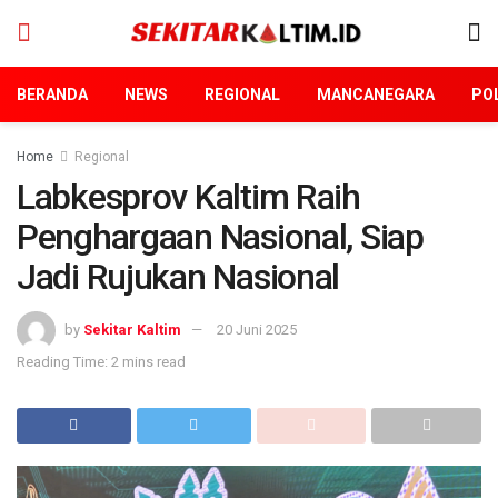
BERANDA
NEWS
REGIONAL
MANCANEGARA
POL
Home
Regional
Labkesprov Kaltim Raih
Penghargaan Nasional, Siap
Jadi Rujukan Nasional
by
Sekitar Kaltim
20 Juni 2025
Reading Time: 2 mins read