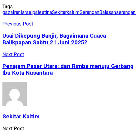
Tags:
gaza
Iran
israel
palestina
Sekitarkaltim
SeranganBalasan
serangan
Previous Post
Usai Dikepung Banjir, Bagaimana Cuaca
Balikpapan Sabtu 21 Juni 2025?
Next Post
Penajam Paser Utara: dari Rimba menuju Gerbang
Ibu Kota Nusantara
Sekitar Kaltim
Next Post