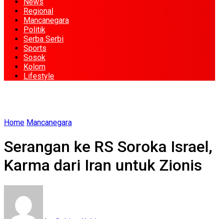
News
Regional
Mancanegara
Politik
Serba Serbi
Sports
Sosok
Kolom
Lifestyle
Home
Mancanegara
Serangan ke RS Soroka Israel,
Karma dari Iran untuk Zionis