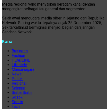
Media regional yang menyajikan beragam kanal dengan
mengangkat pelbagai isu general dan segmented.
Sejak awal mengudara, media siber ini jejaring dari Republika
Network. Seiring waktu, tepatnya sejak 25 Desember 2025,
Sekitarkaltim.id bermigrasi menjadi bagian dari jaringan
Cendana Network.
Kanal
Business
Fashion
HEADLINE
Lifestyle
Mancanegara
News
Politik
Regional
Science
Serba Serbi
Sosok
Sports
Tech