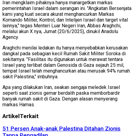
Iran mengklaim pihaknya hanya manargetkan markas
pemerintahan Israel dalam serangan ini. "Angkatan Bersenjata
kami yang kuat secara akurat menghancurkan Markas
Komando Militer, Kontrol, dan Intelijen Israel dan target vital
lainnya," tegas Menteri Luar Negeri Iran, Abbas Araghchi,
melalui akun X nya, Jumat (20/6/2025), dinukil Anadolu
Agency.
Araghchi menilai ledakan itu hanya menyebabkan kerusakan
dangkal pada sebagian kecil Rumah Sakit Militer Soroka di
sekitarnya. "Fasilitas itu digunakan untuk merawat tentara
Israel yang terlibat dalam Genosida di Gaza sejauh 25 mil,
tempat Israel telah menghancurkan atau merusak 94% rumah
sakit Palestina," imbuhnya.
Apa yang dilakukan Iran, seakan sengaja meledek Israel
seperti saat zionis gemar berdalih paska memborbardir
banyak rumah sakit di Gaza. Dengan alasan menyerang
markas Hamas.
Artikel
Terkait
51 Persen Anak-anak Palestina Ditahan Zionis
Tanpa Pengadilan