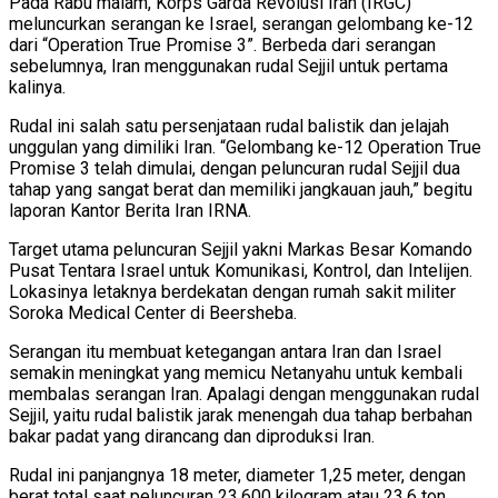
Pada Rabu malam, Korps Garda Revolusi Iran (IRGC)
meluncurkan serangan ke Israel, serangan gelombang ke-12
dari “Operation True Promise 3”. Berbeda dari serangan
sebelumnya, Iran menggunakan rudal Sejjil untuk pertama
kalinya.
Rudal ini salah satu persenjataan rudal balistik dan jelajah
unggulan yang dimiliki Iran. “Gelombang ke-12 Operation True
Promise 3 telah dimulai, dengan peluncuran rudal Sejjil dua
tahap yang sangat berat dan memiliki jangkauan jauh,” begitu
laporan Kantor Berita Iran IRNA.
Target utama peluncuran Sejjil yakni Markas Besar Komando
Pusat Tentara Israel untuk Komunikasi, Kontrol, dan Intelijen.
Lokasinya letaknya berdekatan dengan rumah sakit militer
Soroka Medical Center di Beersheba.
Serangan itu membuat ketegangan antara Iran dan Israel
semakin meningkat yang memicu Netanyahu untuk kembali
membalas serangan Iran. Apalagi dengan menggunakan rudal
Sejjil, yaitu rudal balistik jarak menengah dua tahap berbahan
bakar padat yang dirancang dan diproduksi Iran.
Rudal ini panjangnya 18 meter, diameter 1,25 meter, dengan
berat total saat peluncuran 23.600 kilogram atau 23,6 ton.