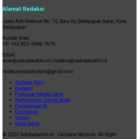
Alamat Redaksi
Jalan Adil Makmur No. 10, Baru Ilir, Balikpapan Barat, Kota
Balikpapan.
Kontak Iklan:
CP: +62 822-9986-7079
Email:
iklan@sekitarkaltim.id I redaksi@sekitarkaltim.id
redaksisekitarkaltim@gmail.com
Tentang Kami
Redaksi
Pedoman Media Siber
Pemberitaan Ramah Anak
Penggunaan AI
Disclaimer
Visitor
Kerja Sama
© 2022 Sekitarkaltim.id - Cendana Network. All Right