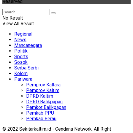
Reserved.
No Result
View All Result
Regional
News
Mancanegara
Politik
Sports
Sosok
Serba Serbi
Kolom
Pariwara
Pemprov Kaltara
Pemprov Kaltim
DPRD Kaltim
DPRD Balikpapan
Pemkot Balikpapan
Pemkab PPU
Pemkab Berau
© 2022 Sekitarkaltim.id - Cendana Network. All Right