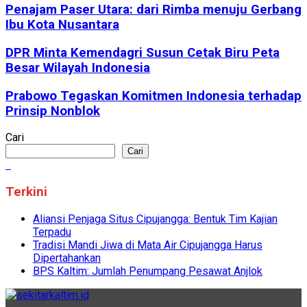
Penajam Paser Utara: dari Rimba menuju Gerbang
Ibu Kota Nusantara
DPR Minta Kemendagri Susun Cetak Biru Peta
Besar Wilayah Indonesia
Prabowo Tegaskan Komitmen Indonesia terhadap
Prinsip Nonblok
Cari
Cari
Terkini
Aliansi Penjaga Situs Cipujangga: Bentuk Tim Kajian
Terpadu
Tradisi Mandi Jiwa di Mata Air Cipujangga Harus
Dipertahankan
BPS Kaltim: Jumlah Penumpang Pesawat Anjlok