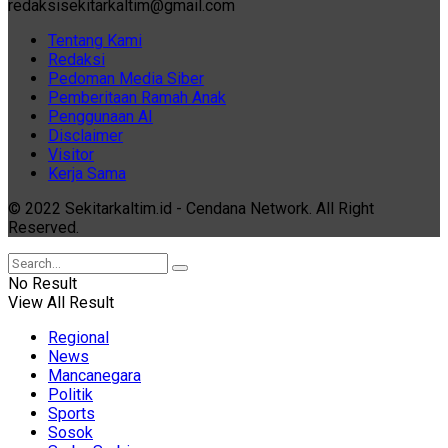
redaksisekitarkaltim@gmail.com
Tentang Kami
Redaksi
Pedoman Media Siber
Pemberitaan Ramah Anak
Penggunaan AI
Disclaimer
Visitor
Kerja Sama
© 2022 Sekitarkaltim.id - Cendana Network. All Right
Reserved.
No Result
View All Result
Regional
News
Mancanegara
Politik
Sports
Sosok