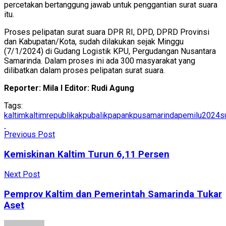
percetakan bertanggung jawab untuk penggantian surat suara
itu.
Proses pelipatan surat suara DPR RI, DPD, DPRD Provinsi
dan Kabupatan/Kota, sudah dilakukan sejak Minggu
(7/1/2024) di Gudang Logistik KPU, Pergudangan Nusantara
Samarinda. Dalam proses ini ada 300 masyarakat yang
dilibatkan dalam proses pelipatan surat suara.
Reporter: Mila I Editor: Rudi Agung
Tags:
kaltim
kaltimrepublika
kpubalikpapan
kpusamarinda
pemilu2024
s
Previous Post
Kemiskinan Kaltim Turun 6,11 Persen
Next Post
Pemprov Kaltim dan Pemerintah Samarinda Tukar
Aset