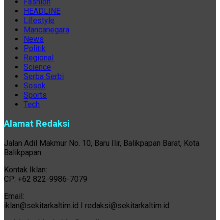
Fashion
HEADLINE
Lifestyle
Mancanegara
News
Politik
Regional
Science
Serba Serbi
Sosok
Sports
Tech
Alamat Redaksi
Jalan Adil Makmur No. 10, Baru Ilir, Balikpapan Barat, Kota
Balikpapan.
Kontak Iklan:
CP: +62 822-9986-7079
Email:
iklan@sekitarkaltim.id I redaksi@sekitarkaltim.id