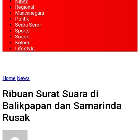
News
Regional
Mancanegara
Politik
Serba Serbi
Sports
Sosok
Kolom
Lifestyle
Home
News
Ribuan Surat Suara di
Balikpapan dan Samarinda
Rusak