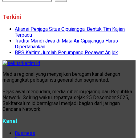
Terkini
Aliansi Penjaga Situs Cipujangga: Bentuk Tim Kajian
Terpadu
Tradisi Mandi Jiwa di Mata Air Cipujangga Harus
Dipertahankan
BPS Kaltim: Jumlah Penumpang Pesawat Anjlok
Media regional yang menyajikan beragam kanal dengan
mengangkat pelbagai isu general dan segmented.
Sejak awal mengudara, media siber ini jejaring dari Republika
Network. Seiring waktu, tepatnya sejak 25 Desember 2025,
Sekitarkaltim.id bermigrasi menjadi bagian dari jaringan
Cendana Network.
Kanal
Business