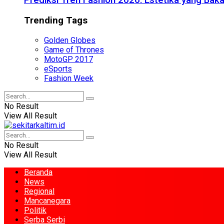
Prediksi Tren Fashion 2026: Estetika yang Bak
Trending Tags
Golden Globes
Game of Thrones
MotoGP 2017
eSports
Fashion Week
No Result
View All Result
No Result
View All Result
Beranda
News
Regional
Mancanegara
Politik
Serba Serbi