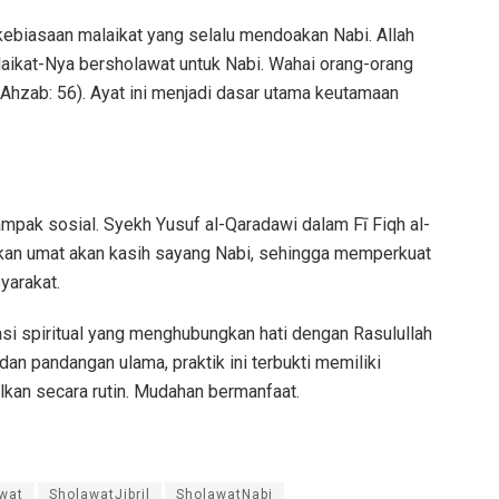
kebiasaan malaikat yang selalu mendoakan Nabi. Allah
aikat-Nya bersholawat untuk Nabi. Wahai orang-orang
-Ahzab: 56). Ayat ini menjadi dasar utama keutamaan
dampak sosial. Syekh Yusuf al-Qaradawi dalam Fī Fiqh al-
an umat akan kasih sayang Nabi, sehingga memperkuat
yarakat.
stasi spiritual yang menghubungkan hati dengan Rasulullah
an pandangan ulama, praktik ini terbukti memiliki
lkan secara rutin. Mudahan bermanfaat.
wat
SholawatJibril
SholawatNabi