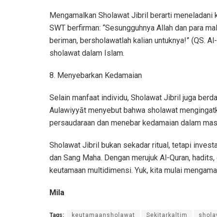
Mengamalkan Sholawat Jibril berarti meneladani 
SWT berfirman: “Sesungguhnya Allah dan para mal
beriman, bersholawatlah kalian untuknya!” (QS. Al
sholawat dalam Islam.
8. Menyebarkan Kedamaian
Selain manfaat individu, Sholawat Jibril juga ber
Aulawiyyāt menyebut bahwa sholawat mengingatk
persaudaraan dan menebar kedamaian dalam mas
Sholawat Jibril bukan sekadar ritual, tetapi inve
dan Sang Maha. Dengan merujuk Al-Quran, hadits, d
keutamaan multidimensi. Yuk, kita mulai mengama
Mila
Tags:
keutamaansholawat
Sekitarkaltim
shola