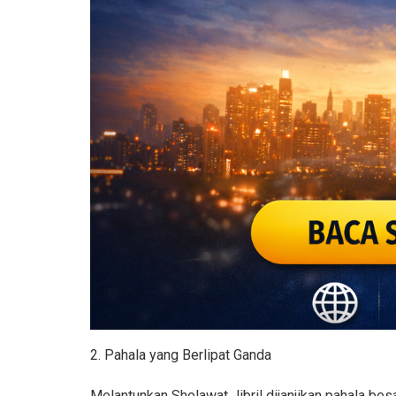
2. Pahala yang Berlipat Ganda
Melantunkan Sholawat Jibril dijanjikan pahala be