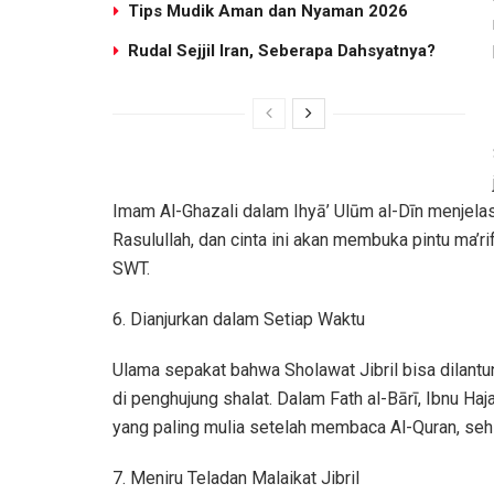
Tips Mudik Aman dan Nyaman 2026
Rudal Sejjil Iran, Seberapa Dahsyatnya?
Imam Al-Ghazali dalam Ihyā’ Ulūm al-Dīn menjela
Rasulullah, dan cinta ini akan membuka pintu ma’ri
SWT.
6. Dianjurkan dalam Setiap Waktu
Ulama sepakat bahwa Sholawat Jibril bisa dilantun
di penghujung shalat. Dalam Fath al-Bārī, Ibnu H
yang paling mulia setelah membaca Al-Quran, se
7. Meniru Teladan Malaikat Jibril