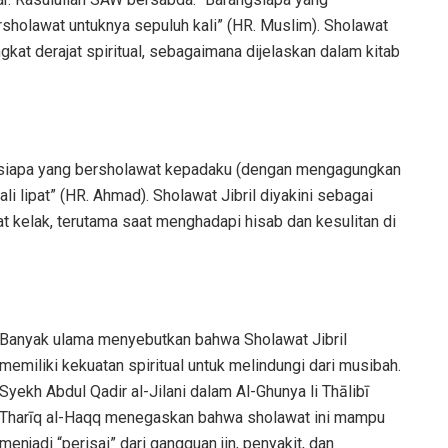
sholawat untuknya sepuluh kali” (HR. Muslim). Sholawat
kat derajat spiritual, sebagaimana dijelaskan dalam kitab
ngsiapa yang bersholawat kepadaku (dengan mengagungkan
i lipat” (HR. Ahmad). Sholawat Jibril diyakini sebagai
rat kelak, terutama saat menghadapi hisab dan kesulitan di
Banyak ulama menyebutkan bahwa Sholawat Jibril
memiliki kekuatan spiritual untuk melindungi dari musibah.
Syekh Abdul Qadir al-Jilani dalam Al-Ghunya li Thālibī
Tharīq al-Haqq menegaskan bahwa sholawat ini mampu
menjadi “perisai” dari gangguan jin, penyakit, dan