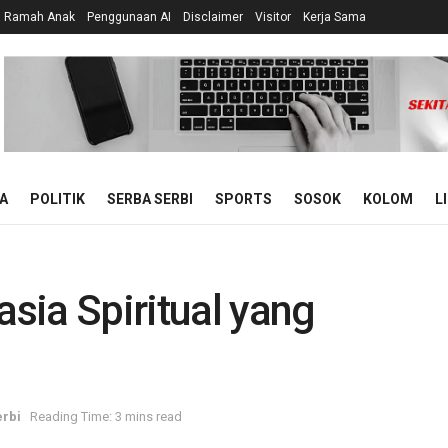
n Ramah Anak
Penggunaan AI
Disclaimer
Visitor
Kerja Sama
A
POLITIK
SERBA SERBI
SPORTS
SOSOK
KOLOM
L
asia Spiritual yang
erbi
Reading Time: 3 mins read