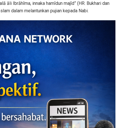
alā āli Ibrāhīma, innaka hamīdun majīd” (HR. Bukhari dan
 Islam dalam melantunkan pujian kepada Nabi.