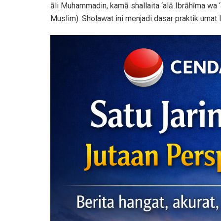
āli Muhammadin, kamā shallaita ‘alā Ibrāhīma wa ‘
Muslim). Sholawat ini menjadi dasar praktik umat