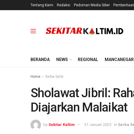
Tentang Kami
Redaksi
Pedoman Media Siber
Pemberitaa
BERANDA
NEWS
REGIONAL
MANCANEGAR
Home
Serba Serbi
Sholawat Jibril: Rah
Diajarkan Malaikat
by
Sekitar Kaltim
31 Januari 2025
in
Serba S