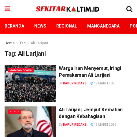
BERANDA
NEWS
REGIONAL
MANCANEGARA
POL
Home
Tag
Ali Larijani
Tag:
Ali Larijani
Warga Iran Menyemut, Iringi
MANCANEGARA
Pemakaman Ali Larijani
BY
DAPUR REDAKSI
19 MARET 2026
Ali Larijani, Jemput Kematian
SOSOK
dengan Kebahagiaan
BY
DAPUR REDAKSI
19 MARET 2026