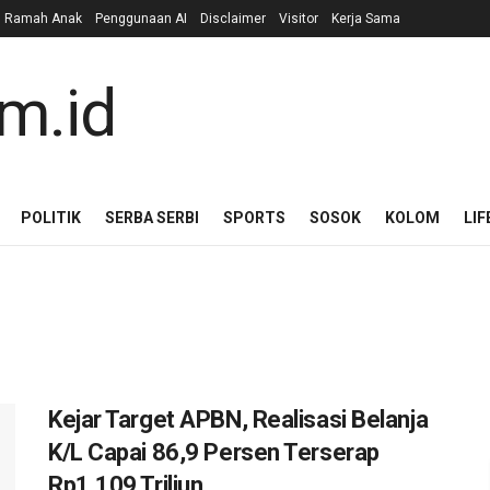
n Ramah Anak
Penggunaan AI
Disclaimer
Visitor
Kerja Sama
POLITIK
SERBA SERBI
SPORTS
SOSOK
KOLOM
LIF
Kejar Target APBN, Realisasi Belanja
K/L Capai 86,9 Persen Terserap
Rp1.109 Triliun