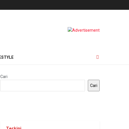
ESTYLE
Cari
Cari
Terkini