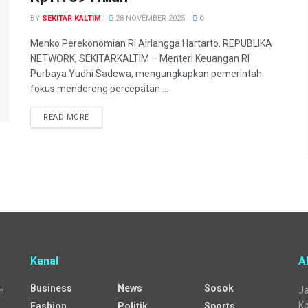
BY
SEKITAR KALTIM
28 NOVEMBER 2025
0
Menko Perekonomian RI Airlangga Hartarto. REPUBLIKA
NETWORK, SEKITARKALTIM – Menteri Keuangan RI
Purbaya Yudhi Sadewa, mengungkapkan pemerintah
fokus mendorong percepatan ...
READ MORE
Kanal
A
Business
News
Sosok
Ja
n
Ko
Fashion
Politik
Sports