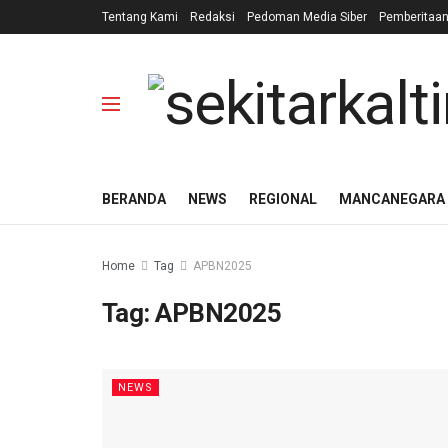
Tentang Kami
Redaksi
Pedoman Media Siber
Pemberitaa
BERANDA
NEWS
REGIONAL
MANCANEGARA
Home
Tag
APBN2025
Tag:
APBN2025
NEWS