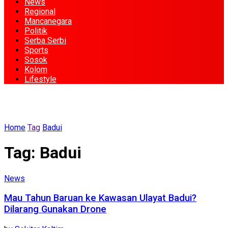
News
Regional
Mancanegara
Politik
Serba Serbi
Sports
Sosok
Kolom
Lifestyle
Home
Tag
Badui
Tag:
Badui
News
Mau Tahun Baruan ke Kawasan Ulayat Badui?
Dilarang Gunakan Drone