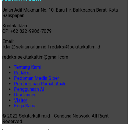
Jalan Adil Makmur No. 10, Baru Ilir, Balikpapan Barat, Kota
Balikpapan.
Kontak Iklan:
CP: +62 822-9986-7079
Email:
iklan@sekitarkaltim.id I redaksi@sekitarkaltim.id
redaksisekitarkaltim@gmail.com
Tentang Kami
Redaksi
Pedoman Media Siber
Pemberitaan Ramah Anak
Penggunaan AI
Disclaimer
Visitor
Kerja Sama
© 2022 Sekitarkaltim.id - Cendana Network. All Right
Reserved.