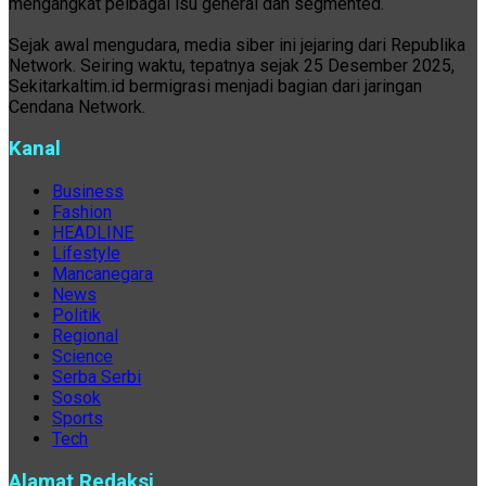
mengangkat pelbagai isu general dan segmented.
Sejak awal mengudara, media siber ini jejaring dari Republika
Network. Seiring waktu, tepatnya sejak 25 Desember 2025,
Sekitarkaltim.id bermigrasi menjadi bagian dari jaringan
Cendana Network.
Kanal
Business
Fashion
HEADLINE
Lifestyle
Mancanegara
News
Politik
Regional
Science
Serba Serbi
Sosok
Sports
Tech
Alamat Redaksi