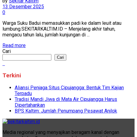
by
Sekitar Kaltim
13 Desember 2025
0
Warga Suku Badui memasukkan padi ke dalam leuit atau
lumbung.SEKITARKALTIM.ID – Menjelang akhir tahun,
mengacu tahun lalu, jumlah kunjungan di ...
Read more
Cari
Cari
Terkini
Aliansi Penjaga Situs Cipujangga: Bentuk Tim Kajian
Terpadu
Tradisi Mandi Jiwa di Mata Air Cipujangga Harus
Dipertahankan
BPS Kaltim: Jumlah Penumpang Pesawat Anjlok
Media regional yang menyajikan beragam kanal dengan