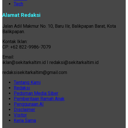
Tech
Alamat Redaksi
Jalan Adil Makmur No. 10, Baru Ilir, Balikpapan Barat, Kota
Balikpapan.
Kontak Iklan:
CP: +62 822-9986-7079
Email:
iklan@sekitarkaltim.id I redaksi@sekitarkaltim.id
redaksisekitarkaltim@gmail.com
Tentang Kami
Redaksi
Pedoman Media Siber
Pemberitaan Ramah Anak
Penggunaan AI
Disclaimer
Visitor
Kerja Sama