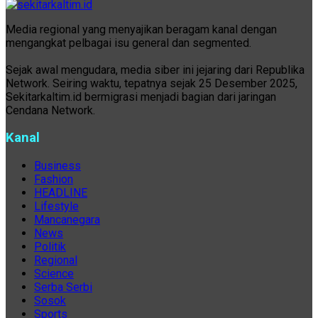
Media regional yang menyajikan beragam kanal dengan
mengangkat pelbagai isu general dan segmented.
Sejak awal mengudara, media siber ini jejaring dari Republika
Network. Seiring waktu, tepatnya sejak 25 Desember 2025,
Sekitarkaltim.id bermigrasi menjadi bagian dari jaringan
Cendana Network.
Kanal
Business
Fashion
HEADLINE
Lifestyle
Mancanegara
News
Politik
Regional
Science
Serba Serbi
Sosok
Sports