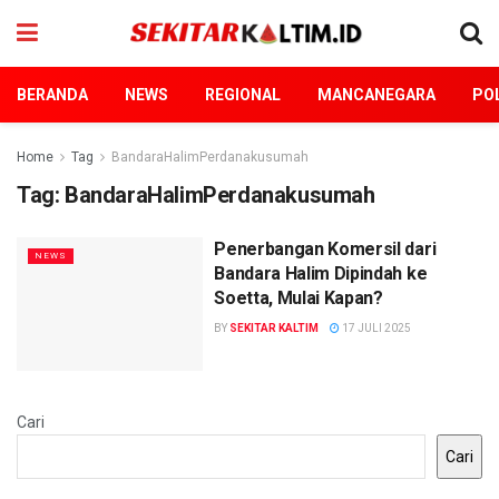
BERANDA
NEWS
REGIONAL
MANCANEGARA
POL
Home
Tag
BandaraHalimPerdanakusumah
Tag:
BandaraHalimPerdanakusumah
Penerbangan Komersil dari
NEWS
Bandara Halim Dipindah ke
Soetta, Mulai Kapan?
BY
SEKITAR KALTIM
17 JULI 2025
Cari
Cari