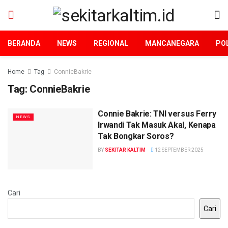
BERANDA
NEWS
REGIONAL
MANCANEGARA
POL
Home
Tag
ConnieBakrie
Tag:
ConnieBakrie
Connie Bakrie: TNI versus Ferry
NEWS
Irwandi Tak Masuk Akal, Kenapa
Tak Bongkar Soros?
BY
SEKITAR KALTIM
12 SEPTEMBER 2025
Cari
Cari