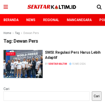
BERANDA
NEWS
REGIONAL
MANCANEGARA
POL
Home
Tag
Dewan Pers
Tag:
Dewan Pers
SMSI: Regulasi Pers Harus Lebih
NEWS
Adaptif
BY
SEKITAR KALTIM
15 MEI 2026
Cari
Cari