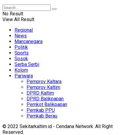
No Result
View All Result
Regional
News
Mancanegara
Politik
Sports
Sosok
Serba Serbi
Kolom
Pariwara
Pemprov Kaltara
Pemprov Kaltim
DPRD Kaltim
DPRD Balikpapan
Pemkot Balikpapan
Pemkab PPU
Pemkab Berau
© 2022 Sekitarkaltim.id - Cendana Network. All Right
Reserved.