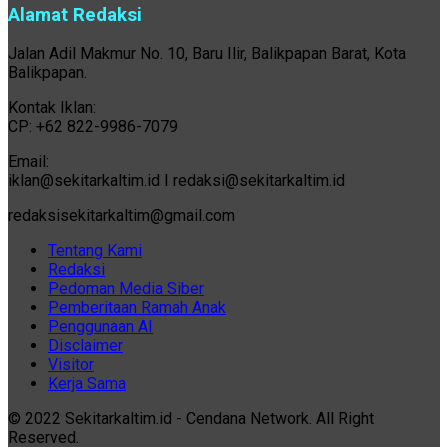
Alamat Redaksi
Jalan Adil Makmur No. 10, Baru Ilir, Balikpapan Barat, Kota
Balikpapan.
Kontak Iklan:
CP: +62 822-9986-7079
Email:
iklan@sekitarkaltim.id I redaksi@sekitarkaltim.id
redaksisekitarkaltim@gmail.com
Tentang Kami
Redaksi
Pedoman Media Siber
Pemberitaan Ramah Anak
Penggunaan AI
Disclaimer
Visitor
Kerja Sama
© 2022 Sekitarkaltim.id - Cendana Network. All Right
Reserved.