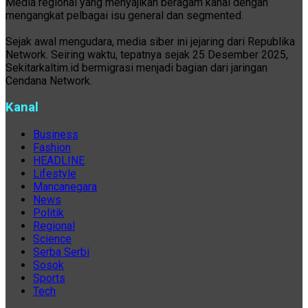
Media regional yang menyajikan beragam kanal dengan
mengangkat pelbagai isu general dan segmented.
Sejak awal mengudara, media siber ini jejaring dari Republika
Network. Seiring waktu, tepatnya sejak 25 Desember 2025,
Sekitarkaltim.id bermigrasi menjadi bagian dari jaringan
Cendana Network.
Kanal
Business
Fashion
HEADLINE
Lifestyle
Mancanegara
News
Politik
Regional
Science
Serba Serbi
Sosok
Sports
Tech