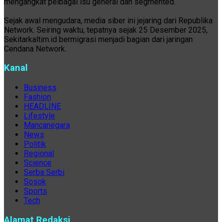
mengangkat pelbagai isu general dan segmented.
Sejak awal mengudara, media siber ini jejaring dari Republika
Network. Seiring waktu, tepatnya sejak 25 Desember 2025,
Sekitarkaltim.id bermigrasi menjadi bagian dari jaringan
Cendana Network.
Kanal
Business
Fashion
HEADLINE
Lifestyle
Mancanegara
News
Politik
Regional
Science
Serba Serbi
Sosok
Sports
Tech
Alamat Redaksi