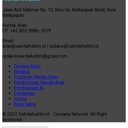
Jalan Adil Makmur No. 10, Baru Ilir, Balikpapan Barat, Kota
Balikpapan.
Kontak Iklan:
CP: +62 822-9986-7079
Email:
iklan@sekitarkaltim.id I redaksi@sekitarkaltim.id
redaksisekitarkaltim@gmail.com
Tentang Kami
Redaksi
Pedoman Media Siber
Pemberitaan Ramah Anak
Penggunaan AI
Disclaimer
Visitor
Kerja Sama
© 2022 Sekitarkaltim.id - Cendana Network. All Right
Reserved.