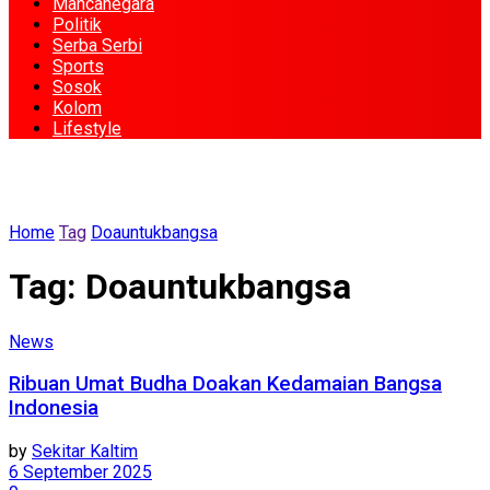
Mancanegara
Politik
Serba Serbi
Sports
Sosok
Kolom
Lifestyle
Home
Tag
Doauntukbangsa
Tag:
Doauntukbangsa
News
Ribuan Umat Budha Doakan Kedamaian Bangsa
Indonesia
by
Sekitar Kaltim
6 September 2025