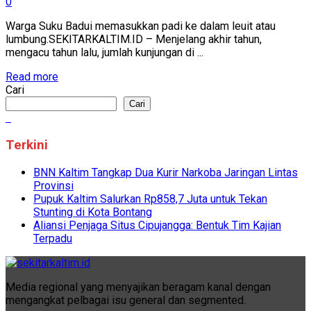
0
Warga Suku Badui memasukkan padi ke dalam leuit atau
lumbung.SEKITARKALTIM.ID – Menjelang akhir tahun,
mengacu tahun lalu, jumlah kunjungan di ...
Read more
Cari
Cari
Terkini
BNN Kaltim Tangkap Dua Kurir Narkoba Jaringan Lintas
Provinsi
Pupuk Kaltim Salurkan Rp858,7 Juta untuk Tekan
Stunting di Kota Bontang
Aliansi Penjaga Situs Cipujangga: Bentuk Tim Kajian
Terpadu
Media regional yang menyajikan beragam kanal dengan
mengangkat pelbagai isu general dan segmented.