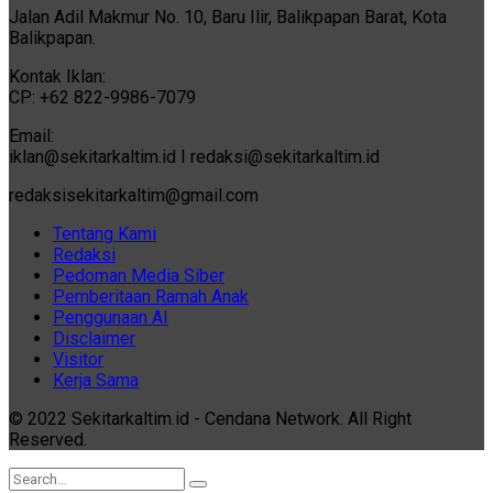
Jalan Adil Makmur No. 10, Baru Ilir, Balikpapan Barat, Kota
Balikpapan.
Kontak Iklan:
CP: +62 822-9986-7079
Email:
iklan@sekitarkaltim.id I redaksi@sekitarkaltim.id
redaksisekitarkaltim@gmail.com
Tentang Kami
Redaksi
Pedoman Media Siber
Pemberitaan Ramah Anak
Penggunaan AI
Disclaimer
Visitor
Kerja Sama
© 2022 Sekitarkaltim.id - Cendana Network. All Right
Reserved.