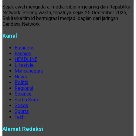
Sejak awal mengudara, media siber ini jejaring dari Republika
Network. Seiring waktu, tepatnya sejak 25 Desember 2025,
Sekitarkaltim.id bermigrasi menjadi bagian dari jaringan
Cendana Network.
Kanal
Business
Fashion
HEADLINE
Lifestyle
Mancanegara
News
Politik
Regional
Science
Serba Serbi
Sosok
Sports
Tech
Alamat Redaksi