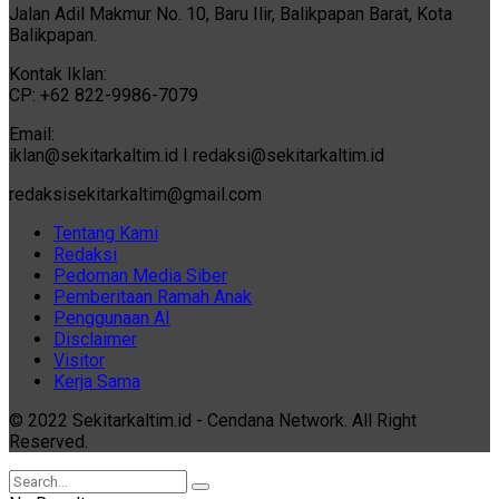
Jalan Adil Makmur No. 10, Baru Ilir, Balikpapan Barat, Kota
Balikpapan.
Kontak Iklan:
CP: +62 822-9986-7079
Email:
iklan@sekitarkaltim.id I redaksi@sekitarkaltim.id
redaksisekitarkaltim@gmail.com
Tentang Kami
Redaksi
Pedoman Media Siber
Pemberitaan Ramah Anak
Penggunaan AI
Disclaimer
Visitor
Kerja Sama
© 2022 Sekitarkaltim.id - Cendana Network. All Right
Reserved.