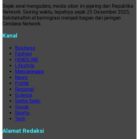
Sejak awal mengudara, media siber ini jejaring dari Republika
Network. Seiring waktu, tepatnya sejak 25 Desember 2025,
Sekitarkaltim.id bermigrasi menjadi bagian dari jaringan
Cendana Network.
Kanal
Business
Fashion
HEADLINE
Lifestyle
Mancanegara
News
Politik
Regional
Science
Serba Serbi
Sosok
Sports
Tech
Alamat Redaksi