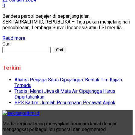
0
Bendera parpol berjejer di sepanjang jalan.
SEKITARKALTIM.ID, REPUBLIKA – Tiga pekan menjelang hari
pencoblosan, Lembaga Survei Indonesia atau LSI merilis ...
Read more
Cari
Cari
Terkini
Aliansi Penjaga Situs Cipujangga: Bentuk Tim Kajian
Terpadu
Tradisi Mandi Jiwa di Mata Air Cipujangga Harus
Dipertahankan
BPS Kaltim: Jumlah Penumpang Pesawat Anjlok
Media regional yang menyajikan beragam kanal dengan
mengangkat pelbagai isu general dan segmented.