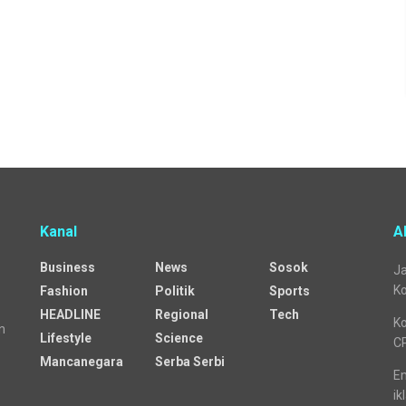
Kanal
A
Business
News
Sosok
Ja
Ko
Fashion
Politik
Sports
HEADLINE
Regional
Tech
Ko
n
Lifestyle
Science
C
Mancanegara
Serba Serbi
Em
ik