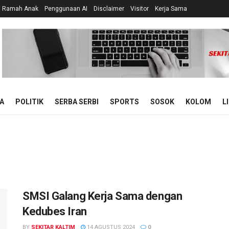
n Ramah Anak
Penggunaan AI
Disclaimer
Visitor
Kerja Sama
A
POLITIK
SERBA SERBI
SPORTS
SOSOK
KOLOM
L
SMSI Galang Kerja Sama dengan
Kedubes Iran
BY
SEKITAR KALTIM
14 AGUSTUS 2024
0