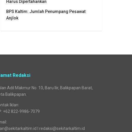
Harus Dipertahankan
BPS Kaltim: Jumlah Penumpang Pesawat
Anjlok
lamat Redaksi
lan Adil Makmur No. 10, Baru Ilir, Balikpapan Barat,
ta Balikpapan.
ntak Iklan:
P: +62 822-9986-7079
ail:
lan@sekitarkaltim.id I redaksi@sekitarkaltim.id