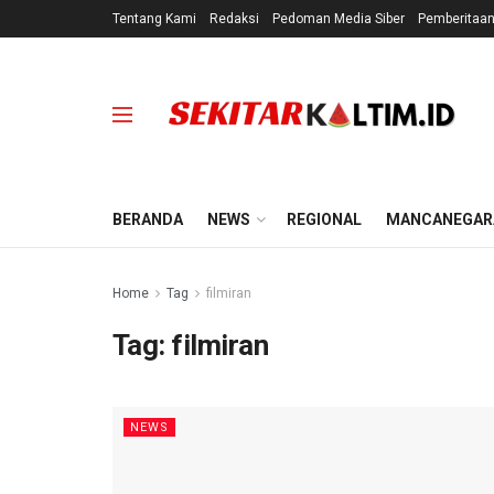
Tentang Kami
Redaksi
Pedoman Media Siber
Pemberitaa
BERANDA
NEWS
REGIONAL
MANCANEGAR
Home
Tag
filmiran
Tag:
filmiran
NEWS