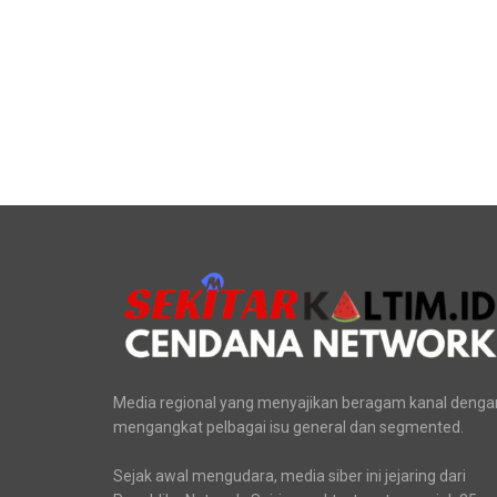
Media regional yang menyajikan beragam kanal denga
mengangkat pelbagai isu general dan segmented.
Sejak awal mengudara, media siber ini jejaring dari