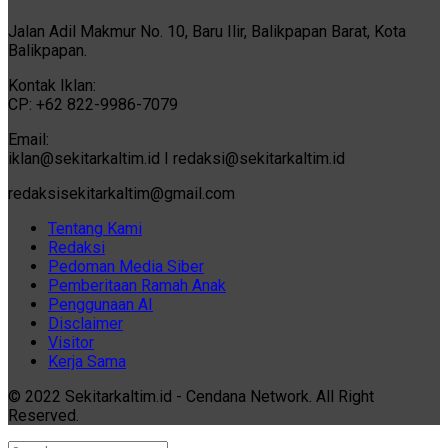
Jalan Adil Makmur No. 10, Baru Ilir, Balikpapan Barat, Kota
Balikpapan.
Kontak Iklan:
CP: +62 822-9986-7079
Email:
iklan@sekitarkaltim.id I redaksi@sekitarkaltim.id
redaksisekitarkaltim@gmail.com
Tentang Kami
Redaksi
Pedoman Media Siber
Pemberitaan Ramah Anak
Penggunaan AI
Disclaimer
Visitor
Kerja Sama
© 2022 Sekitarkaltim.id - Cendana Network. All Right
Reserved.