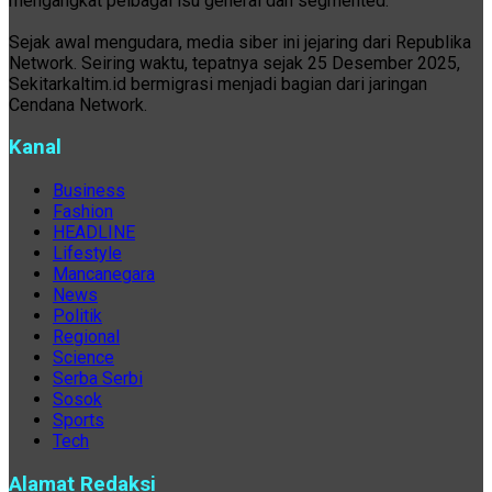
mengangkat pelbagai isu general dan segmented.
Sejak awal mengudara, media siber ini jejaring dari Republika
Network. Seiring waktu, tepatnya sejak 25 Desember 2025,
Sekitarkaltim.id bermigrasi menjadi bagian dari jaringan
Cendana Network.
Kanal
Business
Fashion
HEADLINE
Lifestyle
Mancanegara
News
Politik
Regional
Science
Serba Serbi
Sosok
Sports
Tech
Alamat Redaksi