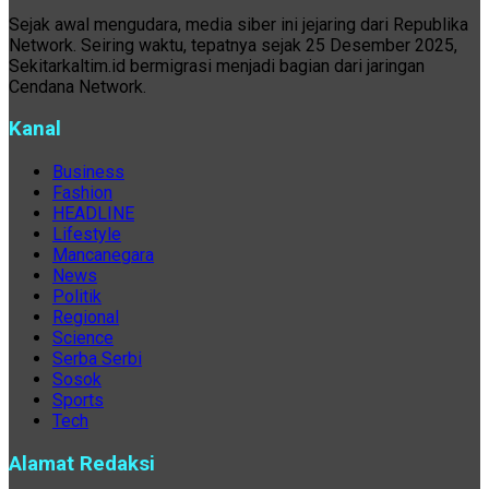
Sejak awal mengudara, media siber ini jejaring dari Republika
Network. Seiring waktu, tepatnya sejak 25 Desember 2025,
Sekitarkaltim.id bermigrasi menjadi bagian dari jaringan
Cendana Network.
Kanal
Business
Fashion
HEADLINE
Lifestyle
Mancanegara
News
Politik
Regional
Science
Serba Serbi
Sosok
Sports
Tech
Alamat Redaksi