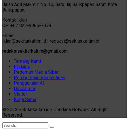
Jalan Adil Makmur No. 10, Baru Ilir, Balikpapan Barat, Kota
Balikpapan.
Kontak Iklan:
CP: +62 822-9986-7079
Email:
iklan@sekitarkaltim.id I redaksi@sekitarkaltim.id
redaksisekitarkaltim@gmail.com
Tentang Kami
Redaksi
Pedoman Media Siber
Pemberitaan Ramah Anak
Penggunaan AI
Disclaimer
Visitor
Kerja Sama
© 2022 Sekitarkaltim.id - Cendana Network. All Right
Reserved.