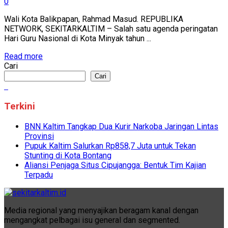
0
Wali Kota Balikpapan, Rahmad Masud. REPUBLIKA
NETWORK, SEKITARKALTIM – Salah satu agenda peringatan
Hari Guru Nasional di Kota Minyak tahun ...
Read more
Cari
Cari
Terkini
BNN Kaltim Tangkap Dua Kurir Narkoba Jaringan Lintas
Provinsi
Pupuk Kaltim Salurkan Rp858,7 Juta untuk Tekan
Stunting di Kota Bontang
Aliansi Penjaga Situs Cipujangga: Bentuk Tim Kajian
Terpadu
Media regional yang menyajikan beragam kanal dengan
mengangkat pelbagai isu general dan segmented.