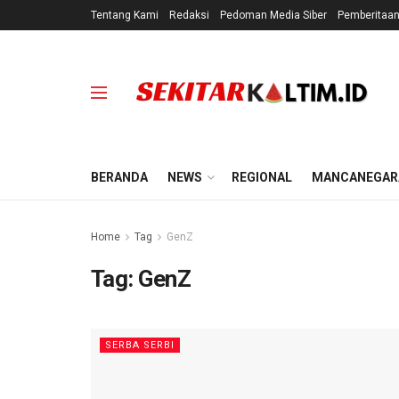
Tentang Kami
Redaksi
Pedoman Media Siber
Pemberitaa
BERANDA
NEWS
REGIONAL
MANCANEGAR
Home
Tag
GenZ
Tag:
GenZ
SERBA SERBI