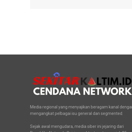
Media regional yang menyajikan beragam kanal denga
mengangkat pelbagai isu general dan segmented.
Sejak awal mengudara, media siber ini jejaring dari