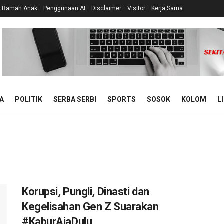
n Ramah Anak
Penggunaan AI
Disclaimer
Visitor
Kerja Sama
A
POLITIK
SERBA SERBI
SPORTS
SOSOK
KOLOM
L
Korupsi, Pungli, Dinasti dan
Kegelisahan Gen Z Suarakan
#KaburAjaDulu