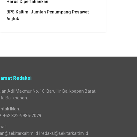
Harus Dipertahankan
BPS Kaltim: Jumlah Penumpang Pesawat
Anjlok
lamat Redaksi
lan Adil Makmur No. 10, Baru Ilir, Balikpapan Barat,
ta Balikpapan.
ntak Iklan:
P: +62 822-9986-7079
ail:
lan@sekitarkaltim.id I redaksi@sekitarkaltim.id