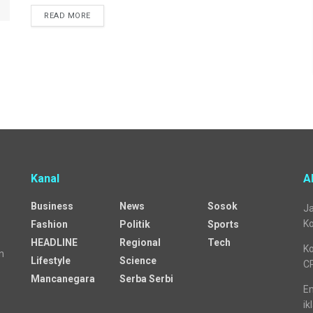
READ MORE
Kanal
A
Business
News
Sosok
Ja
Ko
Fashion
Politik
Sports
HEADLINE
Regional
Tech
Ko
n
Lifestyle
Science
C
Mancanegara
Serba Serbi
Em
ik